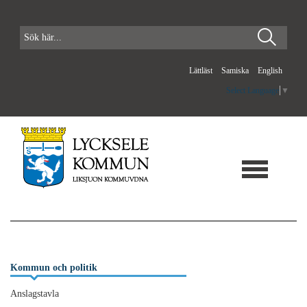
Lättläst
Samiska
English
Select Language
▼
Kommun och politik
Anslagstavla