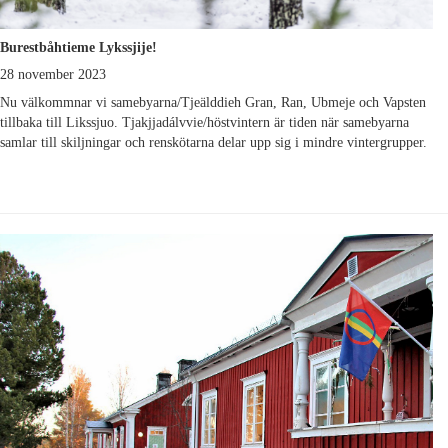
Burestbåhtieme Lykssjije!
28 november 2023
Nu välkommnar vi samebyarna/Tjeälddieh Gran, Ran, Ubmeje och Vapsten
tillbaka till Likssjuo. Tjakjjadálvvie/höstvintern är tiden när samebyarna
samlar till skiljningar och renskötarna delar upp sig i mindre vintergrupper.