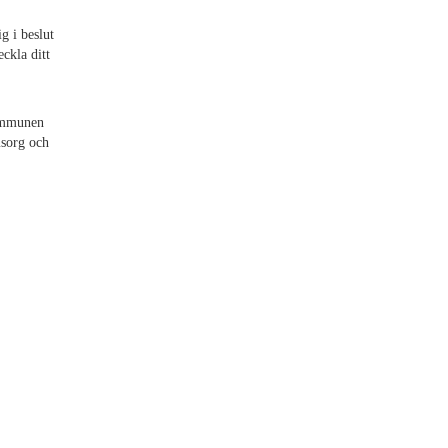
g i beslut
ckla ditt
kommunen
msorg och