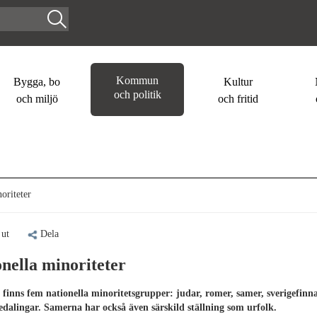
Kommun
Bygga, bo
Kultur
och politik
och miljö
och fritid
oriteter
 ut
Dela
nella minoriteter
e finns fem nationella minoritetsgrupper: judar, romer, samer, sverigefinn
edalingar. Samerna har också även särskild ställning som urfolk.