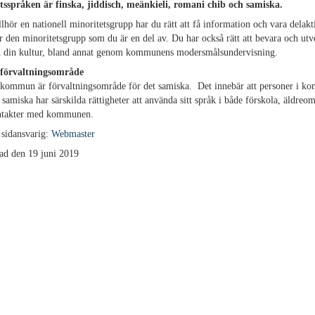
tsspråken är finska, jiddisch, meänkieli, romani chib och samiska.
lhör en nationell minoritetsgrupp har du rätt att få information och vara delakti
 den minoritetsgrupp som du är en del av. Du har också rätt att bevara och utve
h din kultur, bland annat genom kommunens modersmålsundervisning.
förvaltningsområde
 kommun är förvaltningsområde för det samiska.
Det innebär att personer i 
 samiska har särskilda rättigheter att använda sitt språk i både förskola, äldreo
ontakter med kommunen.
 sidansvarig:
Webmaster
ad den 19 juni 2019