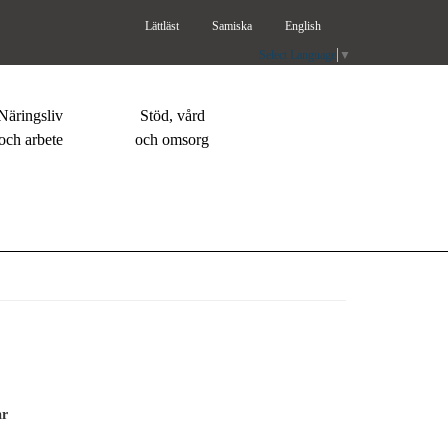
Lättläst
Samiska
English
Select Language
▼
Näringsliv
Stöd, vård
och arbete
och omsorg
ar