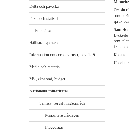
Minorite
Delta och påverka
Om du til
som berör
Fakta och statistik
språk oc
Samiskt 
Folkhälsa
Lycksele
som talar
Hållbara Lycksele
i sina k
Information om coronaviruset, covid-19
Kontakta
Uppdater
Media och material
Mål, ekonomi, budget
Nationella minoriteter
Samiskt förvaltningsområde
Minoritetsspråklagen
Flaggdagar