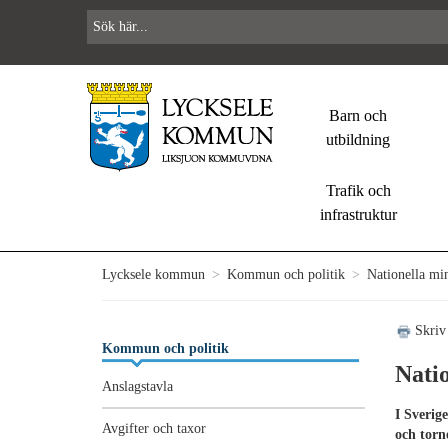
Barn och
utbildning
Trafik och
infrastruktur
Lycksele kommun
>
Kommun och politik
>
Nationella min
Skriv
Kommun och politik
Natio
Anslagstavla
I Sverig
Avgifter och taxor
och torn