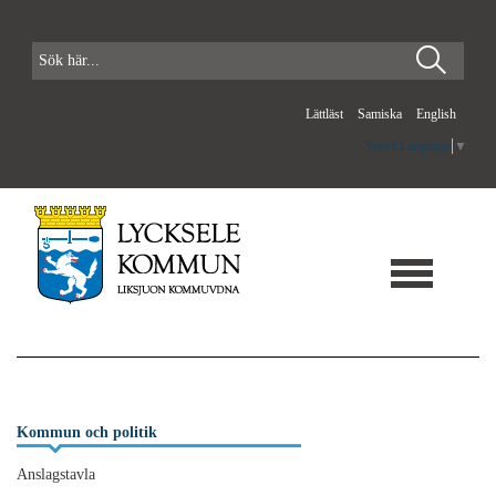
Lättläst
Samiska
English
Select Language
▼
Kommun och politik
Anslagstavla