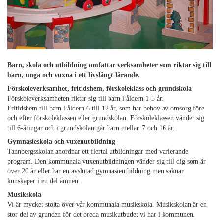
Barn, skola och utbildning omfattar verksamheter som riktar sig till
barn, unga och vuxna i ett livslångt lärande.
Förskoleverksamhet, fritidshem, förskoleklass och grundskola
Förskoleverksamheten riktar sig till barn i åldern 1-5 år.
Fritidshem till barn i åldern 6 till 12 år, som har behov av omsorg före
och efter förskoleklassen eller grundskolan. Förskoleklassen vänder sig
till 6-åringar och i grundskolan går barn mellan 7 och 16 år.
Gymnasieskola och vuxenutbildning
Tannbergsskolan anordnar ett flertal utbildningar med varierande
program. Den kommunala vuxenutbildningen vänder sig till dig som är
över 20 år eller har en avslutad gymnasieutbildning men saknar
kunskaper i en del ämnen.
Musikskola
Vi är mycket stolta över vår kommunala musikskola. Musikskolan är en
stor del av grunden för det breda musikutbudet vi har i kommunen.