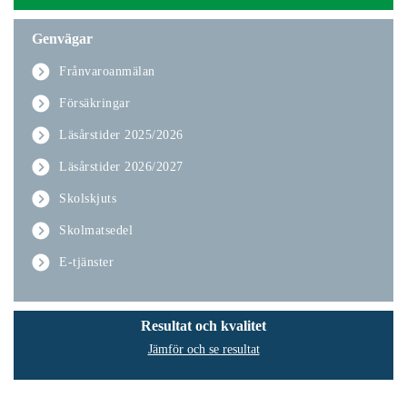
Genvägar
Frånvaroanmälan
Försäkringar
Läsårstider 2025/2026
Läsårstider 2026/2027
Skolskjuts
Skolmatsedel
E-tjänster
Resultat och kvalitet
Jämför och se resultat