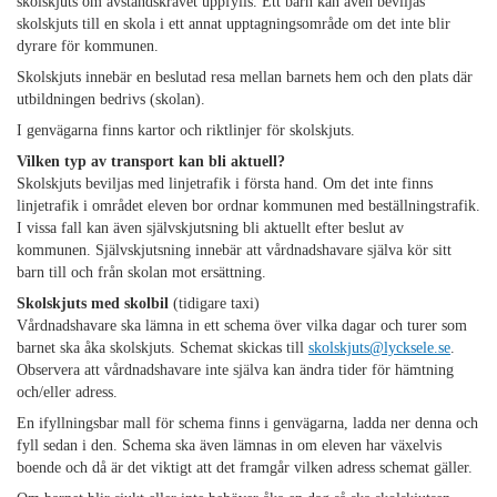
skolskjuts om avståndskravet uppfylls. Ett barn kan även beviljas
skolskjuts till en skola i ett annat upptagningsområde om det inte blir
dyrare för kommunen.
Skolskjuts innebär en beslutad resa mellan barnets hem och den plats där
utbildningen bedrivs (skolan).
I genvägarna finns kartor och riktlinjer för skolskjuts.
Vilken typ av transport kan bli aktuell?
Skolskjuts beviljas med linjetrafik i första hand. Om det inte finns
linjetrafik i området eleven bor ordnar kommunen med beställningstrafik.
I vissa fall kan även självskjutsning bli aktuellt efter beslut av
kommunen. Självskjutsning innebär att vårdnadshavare själva kör sitt
barn till och från skolan mot ersättning.
Skolskjuts med skolbil
(tidigare taxi)
Vårdnadshavare ska lämna in ett schema över vilka dagar och turer som
barnet ska åka skolskjuts. Schemat skickas till
skolskjuts@lycksele.se
.
Observera att vårdnadshavare inte själva kan ändra tider för hämtning
och/eller adress.
En ifyllningsbar mall för schema finns i genvägarna, ladda ner denna och
fyll sedan i den. Schema ska även lämnas in om eleven har växelvis
boende och då är det viktigt att det framgår vilken adress schemat gäller.