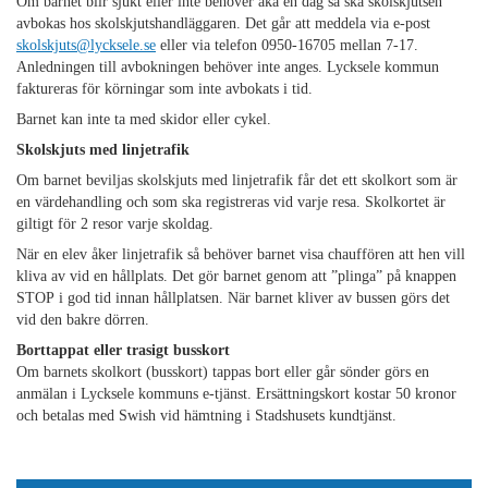
Om barnet blir sjukt eller inte behöver åka en dag så ska skolskjutsen
avbokas hos skolskjutshandläggaren. Det går att meddela via e-post
skolskjuts@lycksele.se
eller via telefon 0950-16705 mellan 7-17.
Anledningen till avbokningen behöver inte anges. Lycksele kommun
faktureras för körningar som inte avbokats i tid.
Barnet kan inte ta med skidor eller cykel.
Skolskjuts med linjetrafik
Om barnet beviljas skolskjuts med linjetrafik får det ett skolkort som är
en värdehandling och som ska registreras vid varje resa. Skolkortet är
giltigt för 2 resor varje skoldag.
När en elev åker linjetrafik så behöver barnet visa chauffören att hen vill
kliva av vid en hållplats. Det gör barnet genom att ”plinga” på knappen
STOP i god tid innan hållplatsen. När barnet kliver av bussen görs det
vid den bakre dörren.
Borttappat eller trasigt busskort
Om barnets skolkort (busskort) tappas bort eller går sönder görs en
anmälan i Lycksele kommuns e-tjänst. Ersättningskort kostar 50 kronor
och betalas med Swish vid hämtning i Stadshusets kundtjänst.