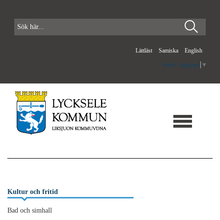
Lättläst
Samiska
English
Select Language
▼
Kultur och fritid
Bad och simhall