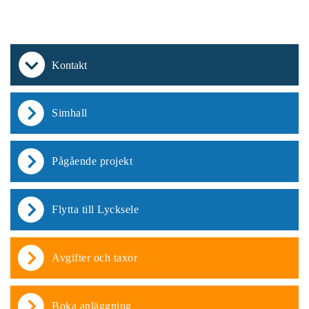
Kontakt
Simhall
Pågående projekt
Flytta till Lycksele
Avgifter och taxor
Boka anläggning