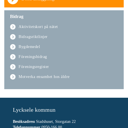
Bidrag
Aktivitetskort på nätet
Bidragsriktlinjer
Bygdemedel
Föreningsbidrag
Föreningsregister
Motverka ensamhet hos äldre
Lycksele kommun
Besöksadress
Stadshuset, Storgatan 22
Telefonnummer
0950-166 00