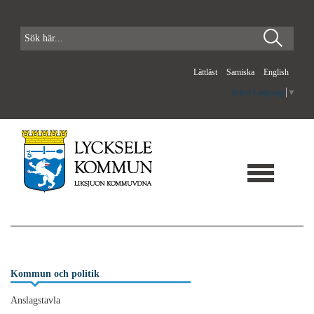
Lättläst
Samiska
English
Select Language
▼
Kommun och politik
Anslagstavla