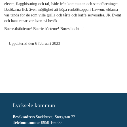
elever, flagghissning och tal, både från kommunen och sameföreningen.
Besökarna fick även möjlighet att köpa renköttsoppa i Lavvun, eldarna
var tända för de som ville grilla och tårta och kaffe serverades. JK Event
och hans renar var även på besök.
Buerestbåhtieme! Buerie båeteme! Bures boahtin!
Uppdaterad den 6 februari 2023
Lycksele kommun
Besöksadress
Stadshuset, Storgatan 22
Telefonnummer
0950-166 00