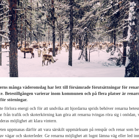
erns många väderomslag har lett till försämrade förutsättningar för rena
te. Betestillgången varierar inom kommunen och på flera platser är renar
för störningar.
nte förlora energi och för att undvika att hjordarna sprids behöver renarna betes
r från trafik och skoterkörning kan göra att renarna tvingas röra sig i onödan, v
deras möjlighet att klara vintern.
en uppmanas därför att vara särskilt uppmärksam på renspår och renar som bet
av vägar och skoterleder. Ge renarna möjlighet att lugnt lämna väg eller led in