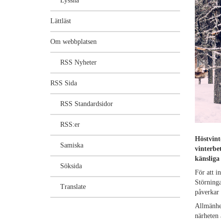
Lyssna
Lättläst
Om webbplatsen
RSS Nyheter
RSS Sida
RSS Standardsidor
RSS:er
Höstvint
Samiska
vinterbe
känsliga 
Söksida
För att i
Störninga
Translate
påverkar 
Allmänhet
närheten 