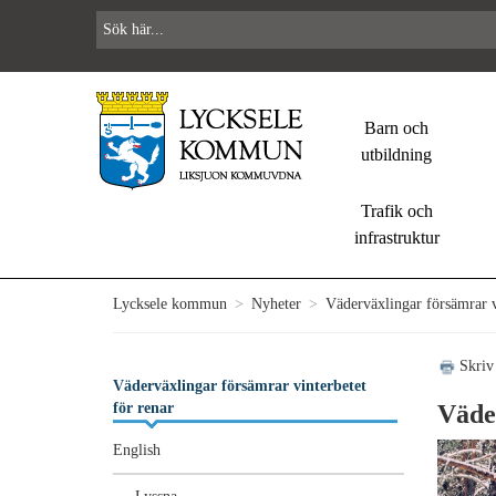
Barn och
utbildning
Trafik och
infrastruktur
Lycksele kommun
>
Nyheter
>
Väderväxlingar försämrar vi
Skriv
Väderväxlingar försämrar vinterbetet
för renar
Väde
English