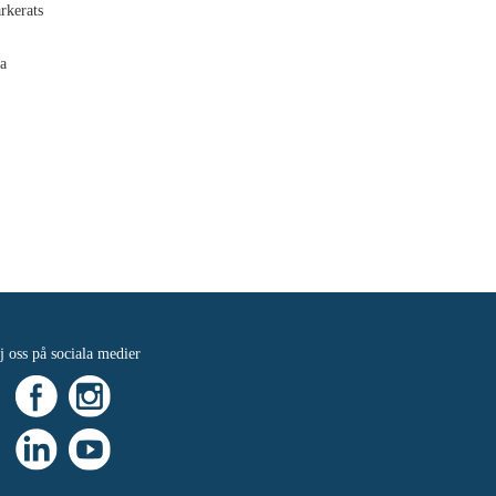
rkerats
a
j oss på sociala medier