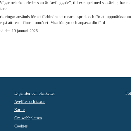
 Vägar och skoterleder som är ”avflaggade”, till exempel med sopsäckar, har ma
tare.
keringar används för att förhindra att renarna sprids och för att uppmärksamm
e på att renar finns i området. Visa hänsyn och anpassa din färd.
ad den 19 januari 2026
E-tjänster och blanketter
Föl
Avgifter och taxor
Kartor
Om webbplatsen
Cookies