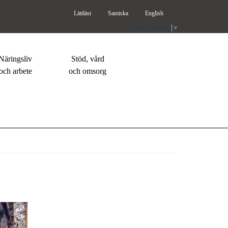
Lättläst
Samiska
English
Select Language
▼
Näringsliv
Stöd, vård
och arbete
och omsorg