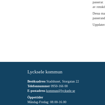
passerar.
av renskö
Dessa mar
passerand
Uppdater
Lycksele kommun
Besöksadress
Stadshuset, Storgatan 22
Telefonnummer
0950-166 00
E-postadress
kommun@lycksele.se
Öppettider
Måndag-Fredag: 08.00-16.00