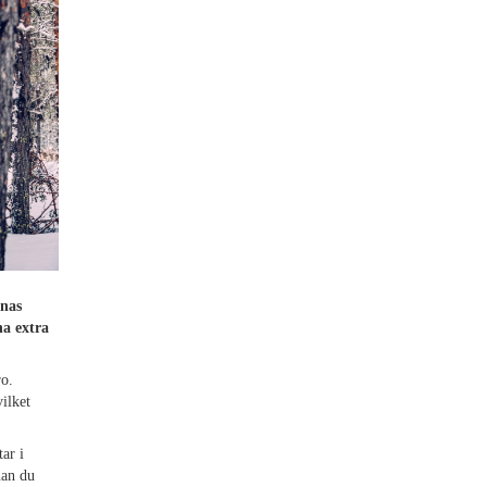
rnas
na extra
ro.
ilket
ar i
nan du