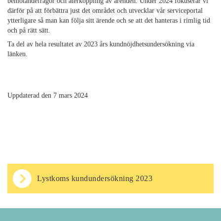
bemötandefrågor och återkoppling av ärenden. Under 2024 fokuserar vi
därför på att förbättra just det området och utvecklar vår serviceportal
ytterligare så man
kan följa sitt ärende och se att det hanteras i rimlig tid
och på rätt sätt.
Ta del av hela resultatet av 2023 års kundnöjdhetsundersökning via
länken.
Uppdaterad den 7 mars 2024
Lystkoms kundundersökning 2023