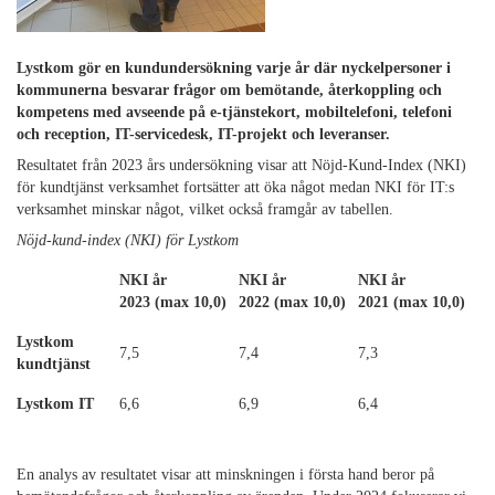
Lystkom gör en kundundersökning varje år där nyckelpersoner i
kommunerna besvarar frågor om bemötande, återkoppling och
kompetens med avseende på e-tjänstekort, mobiltelefoni, telefoni
och reception, IT-servicedesk, IT-projekt och leveranser.
Resultatet från 2023 års undersökning visar att Nöjd-Kund-Index (NKI)
för kundtjänst verksamhet fortsätter att öka något medan NKI för IT:s
verksamhet minskar något, vilket också framgår av tabellen.
Nöjd-kund-index (NKI) för Lystkom
NKI år
NKI år
NKI år
2023
(max 10,0)
2022
(max 10,0)
2021
(max 10,0)
Lystkom
7,5
7,4
7,3
kundtjänst
Lystkom IT
6,6
6,9
6,4
En analys av resultatet visar att minskningen i första hand beror på