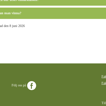
an man vinna?
ad den 8 juni 2026
Fak
Fak
Följ oss på
Til