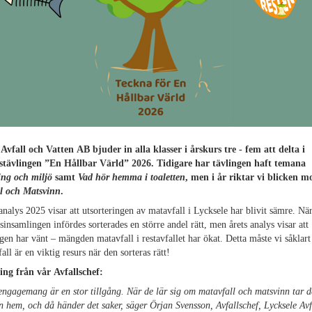
Avfall och Vatten AB bjuder in alla klasser i årskurs tre - fem att delta i
stävlingen ”En Hållbar Värld” 2026. Tidigare har tävlingen haft temana
ing och miljö
samt
Vad hör hemma i toaletten
, men i år riktar vi blicken m
ll och Matsvinn
.
nalys 2025 visar att utsorteringen av matavfall i Lycksele har blivit sämre. Nä
sinsamlingen infördes sorterades en större andel rätt, men årets analys visar att
gen har vänt – mängden matavfall i restavfallet har ökat. Detta måste vi såklar
all är en viktig resurs när den sorteras rätt!
ing från vår Avfallschef:
ngagemang är en stor tillgång. När de lär sig om matavfall och matsvinn tar d
 hem, och då händer det saker, säger Örjan Svensson, Avfallschef, Lycksele Avf