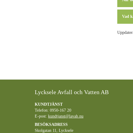
Vad k
Uppdater
Lycksele Avfall och Vatten AB
KUNDTJÄNST
Telefon: 0950-167 20
E-post:
kundtjanst@lavab.nu
BESÖKSADRESS
Skolgatan 11, Lycksele