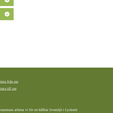
tura från oss
tura till oss
lsammans arbetar vi för en hållbar livsmiljö i Lycksele