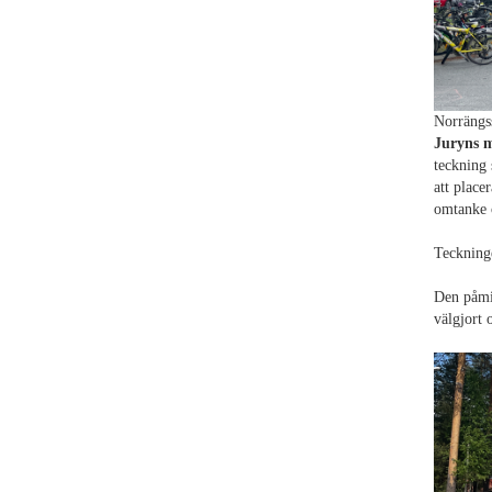
Norrängss
Juryns m
teckning 
att place
omtanke o
Teckninge
Den påmin
välgjort 