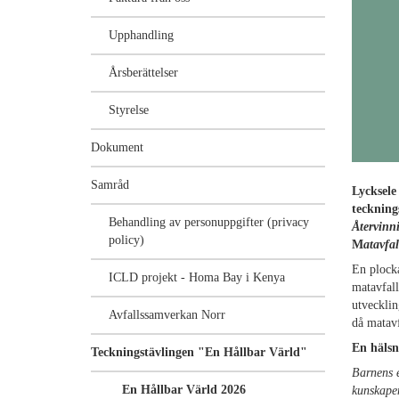
Upphandling
Årsberättelser
Styrelse
Dokument
Samråd
Lycksele 
teckning
Behandling av personuppgifter (privacy
Återvinn
policy)
M
atavfa
En plocka
ICLD projekt - Homa Bay i Kenya
matavfall
utvecklin
Avfallssamverkan Norr
då matavf
En hälsn
Teckningstävlingen "En Hållbar Värld"
Barnens e
En Hållbar Värld 2026
kunskapen