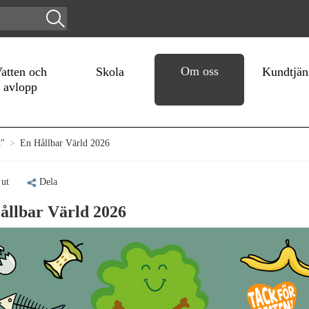
Om oss
atten och
Skola
Kundtjän
avlopp
d"
>
En Hållbar Värld 2026
 ut
Dela
ållbar Värld 2026