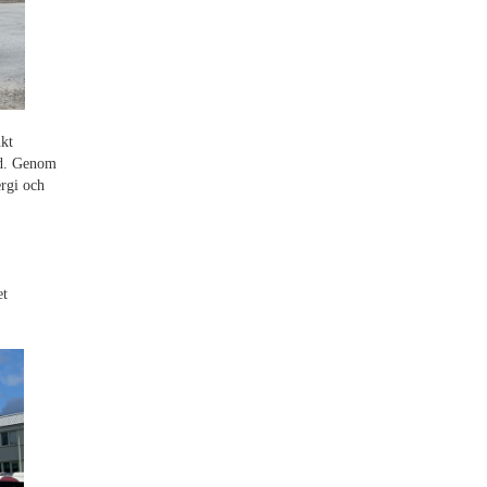
kt
rld. Genom
ergi och
et