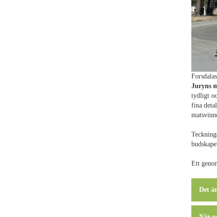
Forsdalas
Juryns m
tydligt o
fina deta
matsvinne
Teckninge
budskapet
Ett genom
Det är
När o