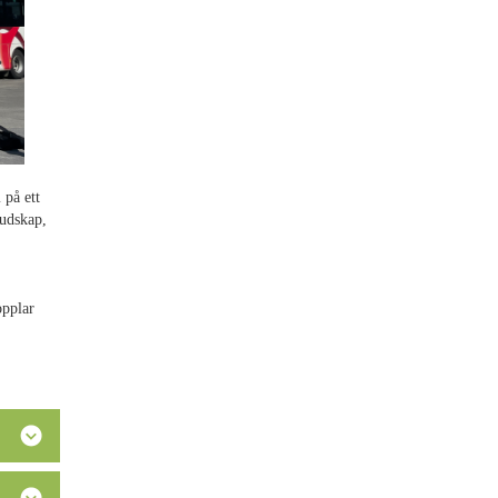
 på ett
budskap,
opplar