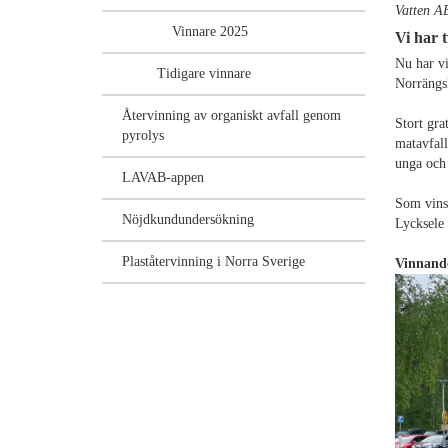
Vatten A
Vinnare 2025
Vi har 
Nu har vi
Tidigare vinnare
Norrängsk
Återvinning av organiskt avfall genom
Stort gra
pyrolys
matavfall
unga och 
LAVAB-appen
Som vinst
Nöjdkundundersökning
Lycksele 
Plaståtervinning i Norra Sverige
Vinnande