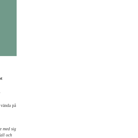
ot
r
t vända på
e med sig
all och