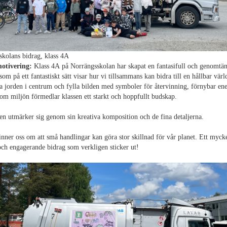
kolans bidrag, klass 4A
otivering:
Klass 4A på Norrängsskolan har skapat en fantasifull och genomtän
som på ett fantastiskt sätt visar hur vi tillsammans kan bidra till en hållbar vä
ra jorden i centrum och fylla bilden med symboler för återvinning, förnybar en
m miljön förmedlar klassen ett starkt och hoppfullt budskap.
n utmärker sig genom sin kreativa komposition och de fina detaljerna.
ner oss om att små handlingar kan göra stor skillnad för vår planet. Ett myck
och engagerande bidrag som verkligen sticker ut!