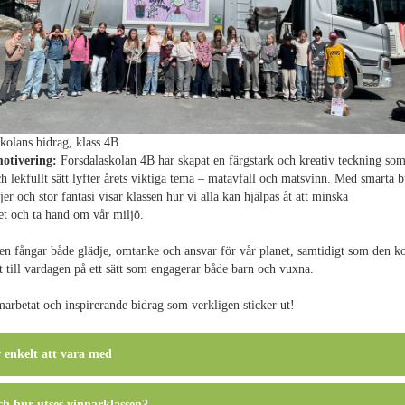
kolans bidrag, klass 4B
otivering:
Forsdalaskolan 4B har skapat en färgstark och kreativ teckning som
ch lekfullt sätt lyfter årets viktiga tema – matavfall och matsvinn. Med smarta 
ljer och stor fantasi visar klassen hur vi alla kan hjälpas åt att minska
t och ta hand om vår miljö.
n fångar både glädje, omtanke och ansvar för vår planet, samtidigt som den k
 till vardagen på ett sätt som engagerar både barn och vuxna.
arbetat och inspirerande bidrag som verkligen sticker ut!
 enkelt att vara med
ch hur utses vinnarklassen?