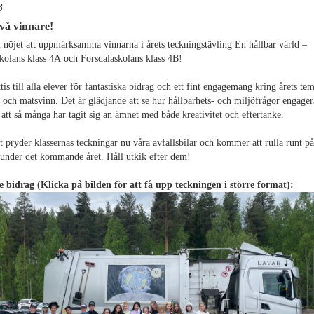
B
två vinnare!
 nöjet att uppmärksamma vinnarna i årets teckningstävling En hållbar värld –
olans klass 4A och Forsdalaskolans klass 4B!
ttis till alla elever för fantastiska bidrag och ett fint engagemang kring årets tem
 och matsvinn. Det är glädjande att se hur hållbarhets- och miljöfrågor engager
att så många har tagit sig an ämnet med både kreativitet och eftertanke.
 pryder klassernas teckningar nu våra avfallsbilar och kommer att rulla runt på
under det kommande året. Håll utkik efter dem!
 bidrag (Klicka på bilden för att få upp teckningen i större format):