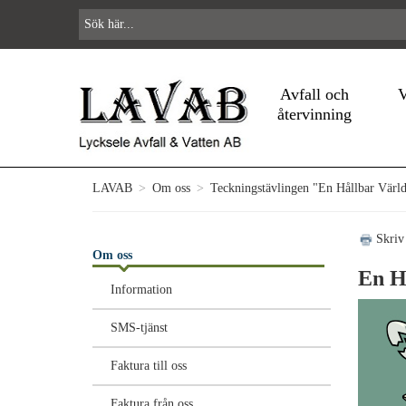
Avfall och
V
återvinning
LAVAB
>
Om oss
>
Teckningstävlingen "En Hållbar Värl
Skriv
Om oss
En H
Information
SMS-tjänst
Faktura till oss
Faktura från oss