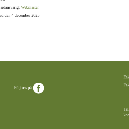
 sidansvarig:
Webmaster
ad den 4 december 2025
Fak
Fak
Följ oss på
Til
ko