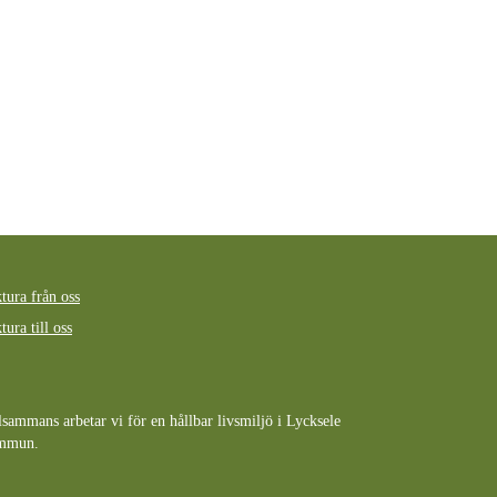
tura från oss
tura till oss
lsammans arbetar vi för en hållbar livsmiljö i Lycksele
mmun.