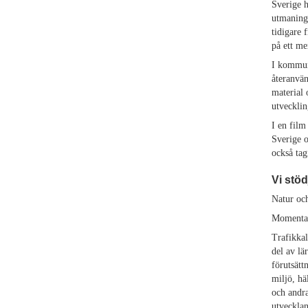
Sverige h
utmaninga
tidigare 
på ett mer
I kommune
återanvän
material 
utvecklin
I en film
Sverige o
också tag
Vi stöd
Natur och
Momenta-F
Trafikkal
del av lä
förutsätt
miljö, hä
och andra
utvecklan