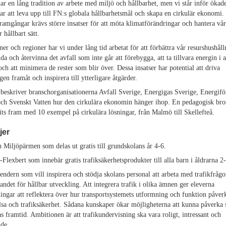
ar en lång tradition av arbete med miljö och hållbarhet, men vi står inför ökad
r att leva upp till FN:s globala hållbarhetsmål och skapa en cirkulär ekonomi.
framgångar krävs större insatser för att möta klimatförändringar och hantera vår
 hållbart sätt.
r och regioner har vi under lång tid arbetat för att förbättra vår resurshushåll
da och återvinna det avfall som inte går att förebygga, att ta tillvara energin i a
och att minimera de rester som blir över. Dessa insatser har potential att driva
gen framåt och inspirera till ytterligare åtgärder.
 beskriver branschorganisationerna Avfall Sverige, Energigas Sverige, Energifö
ch Svenskt Vatten hur den cirkulära ekonomin hänger ihop. En pedagogisk bro
its fram med 10 exempel på cirkulära lösningar, från Malmö till Skellefteå.
jer
 Miljöpärmen som delas ut gratis till grundskolans år 4-6.
lexbert som innebär gratis trafiksäkerhetsprodukter till alla barn i åldrarna 2-
endern som vill inspirera och stödja skolans personal att arbeta med trafikfråg
randet för hållbar utveckling. Att integrera trafik i olika ämnen ger eleverna
ningar att reflektera över hur transportsystemets utformning och funktion påver
lsa och trafiksäkerhet. Sådana kunskaper ökar möjligheterna att kunna påverka 
s framtid. Ambitionen är att trafikundervisning ska vara roligt, intressant och
de.