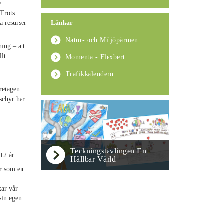
e
 Trots
a resurser
Länkar
Natur- och Miljöpärmen
ning – att
llt
Momenta - Flexbert
Trafikkalendern
retagen
schyr har
Teckningstävlingen En
12 år.
Hållbar Värld
or som en
kar vår
sin egen