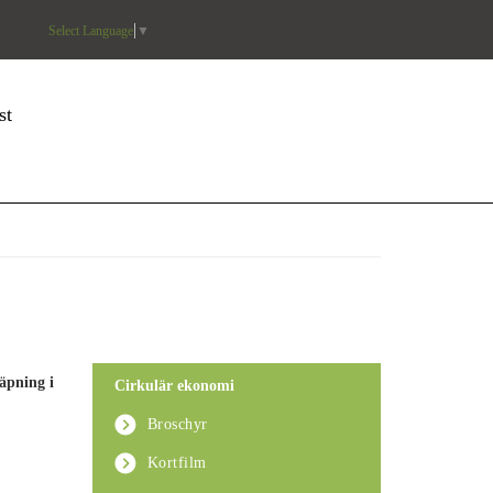
Select Language
▼
st
äpning i
Cirkulär ekonomi
Broschyr
Kortfilm