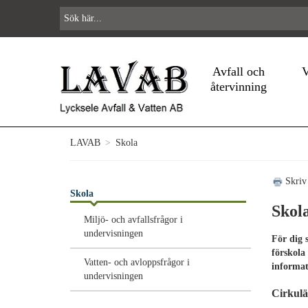
Avfall och
V
återvinning
LAVAB
>
Skola
Skriv
Skola
Skol
Miljö- och avfallsfrågor i
undervisningen
För dig 
förskola
Vatten- och avloppsfrågor i
informat
undervisningen
Cirkulä