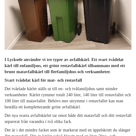
I Lycksele använder vi tre typer av avfallskärl. Ett svart tvådelat
kärl till enfamiljsus, ett grönt restavfallskärl tillsammans med ett
brunt matavfallskärl till flerfamiljshus och verksamheter.
Svart tvådelat kärl för mat- och restavfall
Det tvåelade kärlet ställs ut till en- och tvåfamiljshus samt mindre
verksamheter.
Kärlet rymmer totalt 240 liter, 140 liter till restavfallet och
100 liter till matavfallet. Behövs mer utrymme i restavfallet kan man
beställa ett kompletterande grönt avfallskärl.
Det nya svarta avfallskärlet tar emot både ditt matavfall och ditt restavfall
separerat från varandra i två olika fack.
Det är i det mindre facket som är markerat med en äppelskrutt du slänger