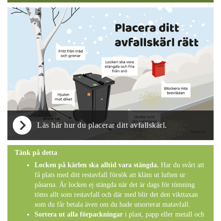
Läs här hur du placerar ditt avfallskärl.
Tänk på detta
Locken på kärlen ska alltid vara stängda.
Har du svårt att
få plats med ditt restavfall försök att kläm ut luften ur
påsarna. Är locken ej stängda när det är dags för tömning
töms allt som restavfall och där med blir det den vikttaxan
som du får betala även om du hade utsorterat matavfall.
Sortera ut alla förpackningar
i plast, papp eller metall och