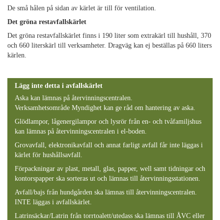
De små hålen på sidan av kärlet är till för ventilation.
Det gröna restavfallskärlet
Det gröna restavfallskärlet finns i 190 liter som extrakärl till hushåll, 370
och 660 literskärl till verksamheter. Dragväg kan ej beställas på 660 liters
kärlen.
Lägg inte detta i avfallskärlet
Aska kan lämnas på återvinningscentralen.
Verksamhetsområde Myndighet kan ge råd om hantering av aska.
Glödlampor, lågenergilampor och lysrör från en- och tvåfamiljshus
kan lämnas på återvinningscentralen i el-boden.
Grovavfall, elektronikavfall och annat farligt avfall får inte läggas i
kärlet för hushållsavfall.
Förpackningar av plast, metall, glas, papper, well samt tidningar och
kontorspapper ska sorteras ut och lämnas till återvinningsstationen.
Avfall/bajs från hundgården ska lämnas till återvinningscentralen.
INTE läggas i avfallskärlet.
Latrinsäckar/Latrin från torrtoalett/utedass ska lämnas till ÅVC eller