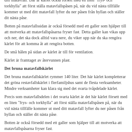
ditt matavfall. Där är kärlet också försett med en liten ”frys- och
torkhylla” att först ställa matavfallspåsen på, när du vid nästa tillfälle
kommer ut med ditt matavfall lyfter du ner påsen från hyllan och ställer
dit nästa påse.
Botten på matavfallssidan är också försedd med ett galler som hjälper till
att motverka att matavfallspåsarna fryser fast. Detta galler kan vikas upp
och ner, det ska dock alltid vara nere, du viker upp när du ska rengöra
kärlet för att komma åt att rengöra botten.
De små hålen på sidan av kärlet är till för ventilation.
Kärlet är framtaget av återvunnen plast.
Det bruna matavfallskärlet
Det bruna matavfallskärlet rymmer 140 liter. Det här kärlet kompletterar
det gröna restavfallskärlet i flerfamiljshus samt de flesta verksamheter.
Mindre verksamheter kan klara sig med det svarta tvåpdelade kärlet.
Precis som matavfallsdelen i det svarta kärlet är det här kärlet försett med
en liten ”frys- och torkhylla” att först ställa matavfallspåsen på, när du
vid nästa tillfälle kommer ut med ditt matavfall lyfter du ner påsen från
hyllan och ställer dit nästa påse.
Botten är också försedd med ett galler som hjälper till att motverka att
matavfallspåsarna fryser fast.