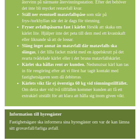
återvinn på närmaste återvinningsstation. Efter det behöver
det inte bli mycket restavfall kvar.
Ställ ner eventuell matavfallspåse
som står på
frys-/torkhyllan när det är dags för tömning.
Fryser avfallspåsarna fast i kärlet
försök att skaka om
kärlet lite. Hjälper inte det peta till dem med ett kvastskaft
eller liknande så att de lossar.
Släng inget annat än matavfall där matavfalls ska
slängas
, i det lilla facket märkt med en äppelskrutt på det
svarta tvådelade kärlet eller i det bruna matavfallskärlet.
Kärlet ska hållas rent av kunden.
Nedsmutsat kärl kan tas
in för rengöring efter att vi först har tagit kontakt med
fastighetsägaren som då debiteras.
Kärlets vikt får ej överstiga 60 kg vid tömningstillfället.
Om detta sker vid två tillfällen kommer kunden att få ett
extrakärl utställt för att klara att hålla sig inom given vikt.
Information till hyresgäster
Fastighetsägare ska informera sina hyresgäster om var de kan lämna
sitt grovavfall/farliga avfall.