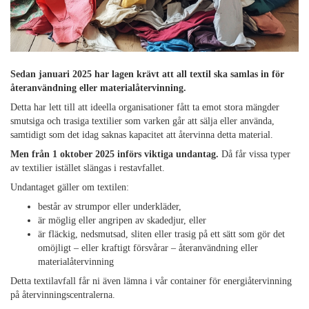
Sedan januari 2025 har lagen krävt att all textil ska samlas in för
återanvändning eller materialåtervinning.
Detta har lett till att ideella organisationer fått ta emot stora mängder
smutsiga och trasiga textilier som varken går att sälja eller använda,
samtidigt som det idag saknas kapacitet att återvinna detta material.
Men från 1 oktober 2025 införs viktiga undantag.
Då får vissa typer
av textilier istället slängas i restavfallet.
Undantaget gäller om textilen:
består av strumpor eller underkläder,
är möglig eller angripen av skadedjur, eller
är fläckig, nedsmutsad, sliten eller trasig på ett sätt som gör det
omöjligt – eller kraftigt försvårar – återanvändning eller
materialåtervinning
Detta textilavfall får ni även lämna i vår container för energiåtervinning
på återvinningscentralerna.