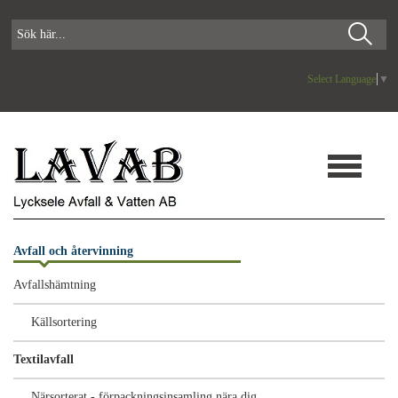
Select Language
▼
Avfall och återvinning
Avfallshämtning
Källsortering
Textilavfall
Närsorterat - förpackningsinsamling nära dig