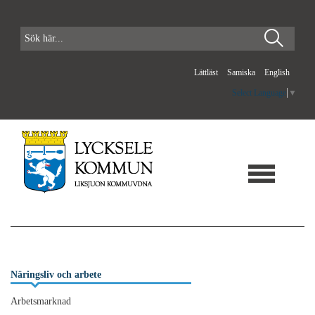
Lättläst
Samiska
English
Select Language
▼
Näringsliv och arbete
Arbetsmarknad