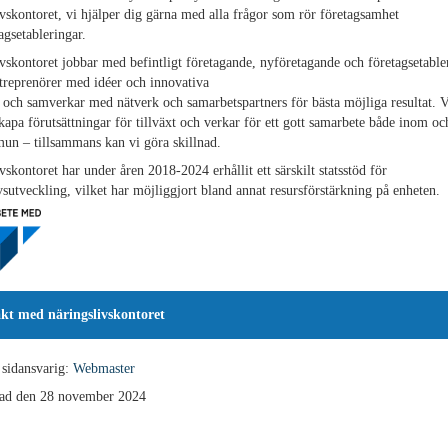
vskontoret, vi hjälper dig gärna med alla frågor som rör företagsamhet
agsetableringar.
vskontoret jobbar med befintligt företagande, nyföretagande och företagsetable
ntreprenörer med idéer och innovativa
 och samverkar med nätverk och samarbetspartners för bästa möjliga resultat. V
kapa förutsättningar för tillväxt och verkar för ett gott samarbete både inom oc
un – tillsammans kan vi göra skillnad.
vskontoret har under åren 2018-2024 erhållit ett särskilt statsstöd för
vsutveckling, vilket har möjliggjort bland annat resursförstärkning på enheten.
kt med näringslivskontoret
 sidansvarig:
Webmaster
ad den 28 november 2024