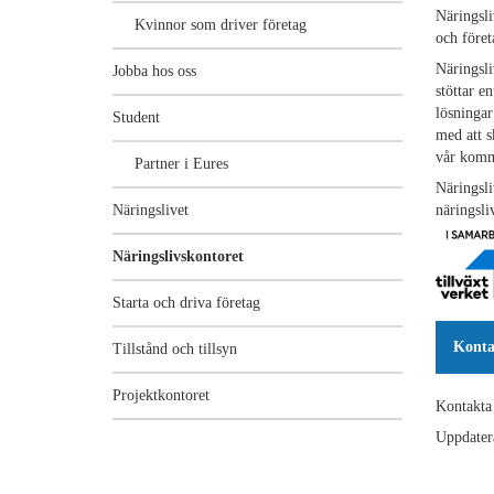
Näringsli
Kvinnor som driver företag
och föret
Näringsli
Jobba hos oss
stöttar e
lösningar
Student
med att s
vår komm
Partner i Eures
Näringsli
Näringslivet
näringsli
Näringslivskontoret
Starta och driva företag
Konta
Tillstånd och tillsyn
Projektkontoret
Kontakta
Uppdater