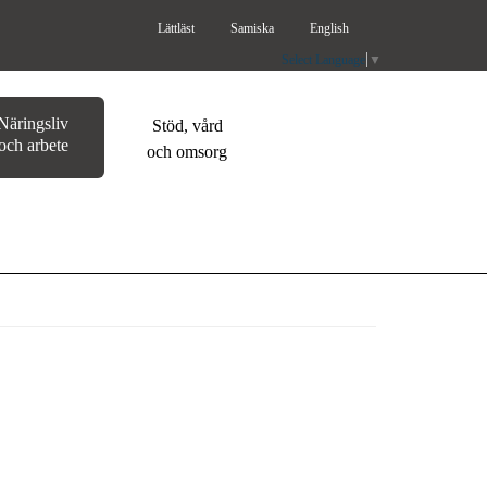
Lättläst
Samiska
English
Select Language
▼
Näringsliv
Stöd, vård
och arbete
och omsorg