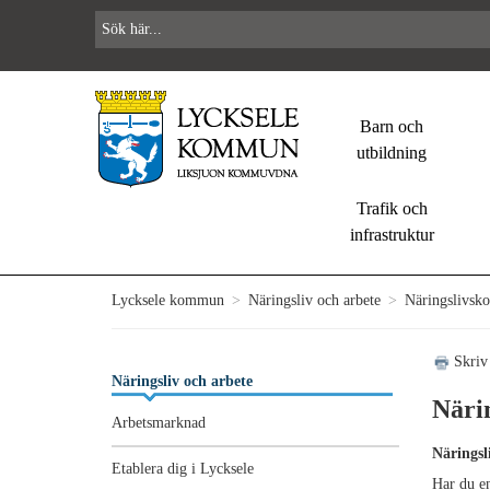
Barn och
utbildning
Trafik och
infrastruktur
Lycksele kommun
>
Näringsliv och arbete
>
Näringslivsko
Skriv
Näringsliv och arbete
Näri
Arbetsmarknad
Näringsli
Etablera dig i Lycksele
Har du en