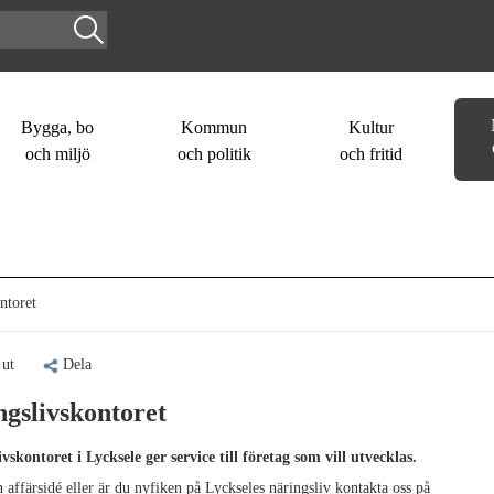
Bygga, bo
Kommun
Kultur
och miljö
och politik
och fritid
ntoret
 ut
Dela
ngslivskontoret
vskontoret i Lycksele ger service till företag som vill utvecklas.
 affärsidé eller är du nyfiken på Lyckseles näringsliv kontakta oss på