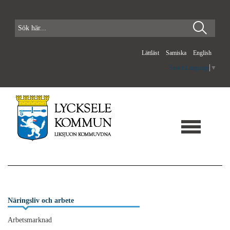
Lättläst
Samiska
English
Select Language
▼
Näringsliv och arbete
Arbetsmarknad