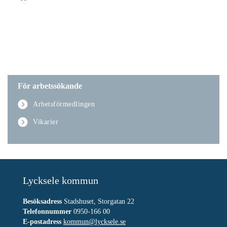
För arbetssökande
Arbetsförmedlingen
Vikarier
Lycksele kommun
Besöksadress
Stadshuset, Storgatan 22
Telefonnummer
0950-166 00
E-postadress
kommun@lycksele.se