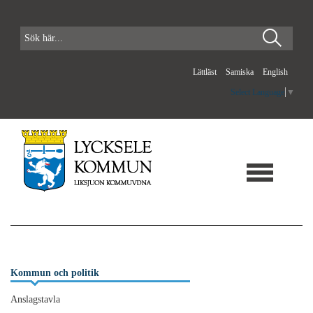
Lättläst
Samiska
English
Select Language
▼
Kommun och politik
Anslagstavla