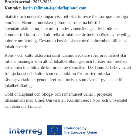
Projektperiod
: 2023-2025
Kontakt
:
karin.fallman@goldoflapland.com
Statistik och undersökningar visar ett ökat intresse för Europas nordliga
områden. Naturen, norrsken, jultomten, renarna hör till
huvudattraktionerna, inte minst under vintersäsongen. Men när det
kommer till konst och kulturella attraktioner är turistbesöken av betydligt
mindre omfattning. Dessutom besöks platser med kulturutbud sällan av
lokalt boende.
Konst- och kulturaktörerna samt turismutvecklare i Auroraområdet står
inför utmaningar som att nå lokalbefolkningen och turister som besöker
orten men inte hittar de kulturella besöksmålen. Det finns ett behov av att
främja konst och kultur som en attraktion för turister, minska
säsongsvariationer genom året-runt turism, som även är gynnande för
lokalbefolkningen.
Gold of Lapland och Skogs- och samemuseet deltar i projektet
tillsammans med Umeå Universitet, Konstmuseet i Norr och universitet
och aktörer i Finland.