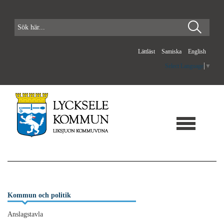
Lättläst
Samiska
English
Select Language
▼
Kommun och politik
Anslagstavla