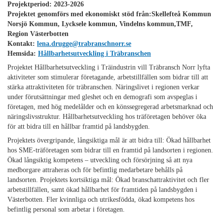
Projektperiod: 2023-2026
Projektet genomförs med ekonomiskt stöd från:Skellefteå Kommun
Norsjö Kommun, Lycksele kommun, Vindelns kommun,TMF,
Region Västerbotten
Kontakt:
lena.drugge@trabranschnorr.se
Hemsida:
Hållbarhetsutveckling i Träbranschen
Projektet Hållbarhetsutveckling i Träindustrin vill Träbransch Norr lyfta
aktiviteter som stimulerar företagande, arbetstillfällen som bidrar till att
stärka attraktiviteten för träbranschen. Näringslivet i regionen verkar
under förutsättningar med gleshet och en demografi som avspeglas i
företagen, med hög medelålder och en könssegregerad arbetsmarknad och
näringslivsstruktur. Hållbarhetsutveckling hos träföretagen behöver öka
för att bidra till en hållbar framtid på landsbygden.
Projektets övergripande, långsiktiga mål är att bidra till: Ökad hållbarhet
hos SME-träföretagen som bidrar till en framtid på landsorten i regionen.
Ökad långsiktig kompetens – utveckling och försörjning så att nya
medborgare attraheras och för befintlig medarbetare behålls på
landsorten. Projektets kortsiktiga mål: Ökad branschattraktivitet och fler
arbetstillfällen, samt ökad hållbarhet för framtiden på landsbygden i
Västerbotten. Fler kvinnliga och utrikesfödda, ökad kompetens hos
befintlig personal som arbetar i företagen.