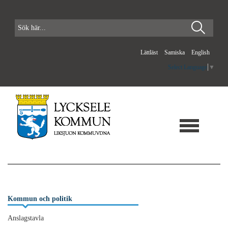
Lättläst
Samiska
English
Select Language
▼
Kommun och politik
Anslagstavla