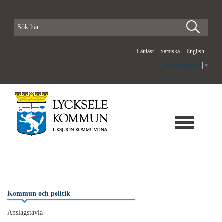
Lättläst
Samiska
English
Select Language
▼
Kommun och politik
Anslagstavla