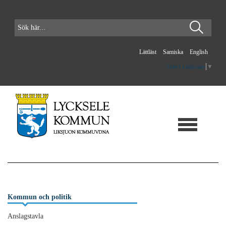
Lättläst
Samiska
English
Select Language
▼
Kommun och politik
Anslagstavla