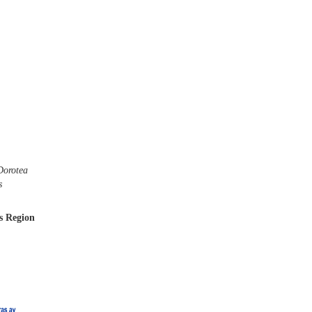
Dorotea
s
s Region