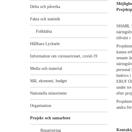
Möjli
Delta och påverka
Proj
Fakta och statistik
SHiMR, St
Folkhälsa
näringsli
tillväxt i
Hållbara Lycksele
Projekten
kunna erb
Information om coronaviruset, covid-19
senaste 
näringsli
Media och material
personal 
bedrivs i
Mål, ekonomi, budget
ERUF ÖN, 
under tre
Nationella minoriteter
efter proj
Projektet
Organisation
andra för
Projekt och samarbete
Kontaktp
Repatriering