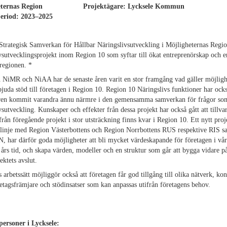
gheternas Region
Projektägare: Lycksele Kommun
ektperiod: 2023–2025
rategisk Samverkan för Hållbar Näringslivsutveckling i Möjligheternas Region
vsutvecklingsprojekt inom Region 10 som syftar till ökat entreprenörskap och e
 regionen. *
 NiMR och NiAA har de senaste åren varit en stor framgång vad gäller möjligh
juda stöd till företagen i Region 10. Region 10 Näringslivs funktioner har ock
åren kommit varandra ännu närmre i den gemensamma samverkan för frågor so
vsutveckling. Kunskaper och effekter från dessa projekt har också gått att tillvar
från föregående projekt i stor utsträckning finns kvar i Region 10. Ett nytt pro
 linje med Region Västerbottens och Region Norrbottens RUS respektive RIS s
har därför goda möjligheter att bli mycket värdeskapande för företagen i vår
 års tid, och skapa värden, modeller och en struktur som går att bygga vidare p
ektets avslut.
s arbetssätt möjliggör också att företagen får god tillgång till olika nätverk, ko
etagsfrämjare och stödinsatser som kan anpassas utifrån företagens behov.
ersoner i Lycksele: