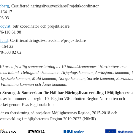
öberg
, Certifierad näringslivsutvecklare/Projektkoordinator
-164 17
96 93
dqvist,
bitr.koordinator och projektledare
76-110 61 98
lund
, Certifierad äringslivsutvecklare/projektledare
0-164 22
70-308 02 62
0 är en frivillig sammanslutning av 10 inlandskommuner i Norrbottens och
ttens inland. Deltagande kommuner: Arjeplogs kommun, Arvidsjaurs kommun, 
Lycksele kommun, Malå kommun, Norsjö kommun, Sorsele kommun, Storuman
Vilhelmina kommun och Åsele kommun.
t Strategisk Samverkan för Hållbar Näringslivsutveckling i Möjligheterna
ras av kommunerna i region10, Region Västerbotten Region Norrbotten och
verket genom EUs Regionala fond.
 är en fortsättning på projektet Möjligheternas Region, 2015-2018 och
ivsutveckling i möjligheternas Region 2019-2022 (NiMR)