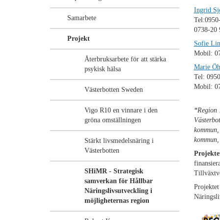
Ingrid Sj
Samarbete
Tel:0950
0738-20 
Projekt
Sofie Lin
Mobil: 0
Återbruksarbete för att stärka
Marie Öh
psykisk hälsa
Tel: 095
Mobil: 0
Västerbotten Sweden
Vigo R10 en vinnare i den
*Region 1
gröna omställningen
Västerbo
kommun, 
kommun, 
Stärkt livsmedelsnäring i
Västerbotten
Projekte
finansie
SHiMR - Strategisk
Tillväxt
samverkan för Hållbar
Projektet
Näringslivsutveckling i
Näringsl
möjligheternas region