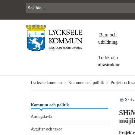
Barn och
utbildning
Trafik och
infrastruktur
Lycksele kommun
>
Kommun och politik
>
Projekt och s
Skriv
Kommun och politik
SHiM
Anslagstavla
möjl
Avgifter och taxor
Projekte