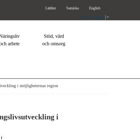
Lättläst
Samiska
English
Select Language
▼
Näringsliv
Stöd, vård
och arbete
och omsorg
veckling i möjligheternas region
gslivsutveckling i
 i