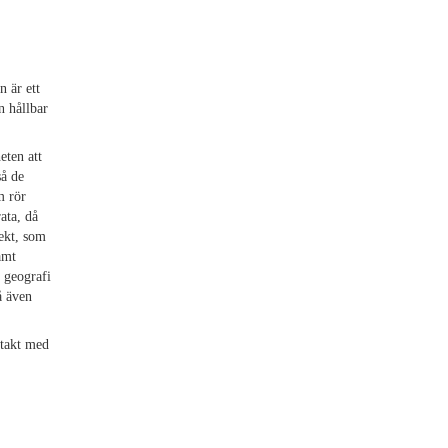
 är ett
n hållbar
eten att
så de
m rör
ata, då
jekt, som
amt
 geografi
å även
ntakt med