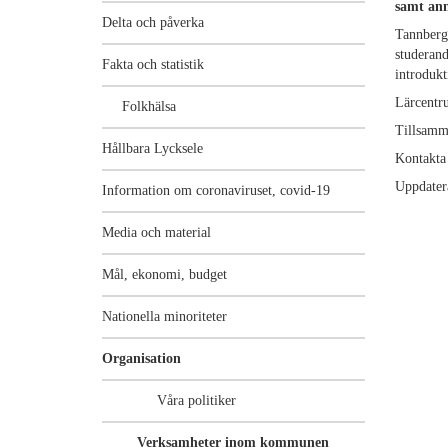
samt ann
Delta och påverka
Tannbergs
studerand
Fakta och statistik
introduk
Lärcentru
Folkhälsa
Tillsamm
Hållbara Lycksele
Kontakta
Uppdater
Information om coronaviruset, covid-19
Media och material
Mål, ekonomi, budget
Nationella minoriteter
Organisation
Våra politiker
Verksamheter inom kommunen