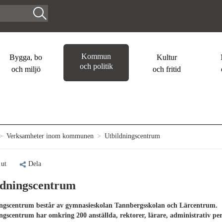
Kommun
Bygga, bo
Kultur
och politik
och miljö
och fritid
>
Verksamheter inom kommunen
>
Utbildningscentrum
 ut
Dela
ldningscentrum
ngscentrum består av gymnasieskolan Tannbergsskolan och Lärcentrum.
ngscentrum har omkring 200 anställda, rektorer, lärare, administrativ pe