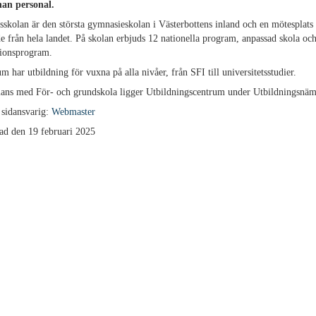
an personal.
skolan är den största gymnasieskolan i Västerbottens inland och en mötesplats 
e från hela landet. På skolan erbjuds 12 nationella program, anpassad skola oc
tionsprogram.
m har utbildning för vuxna på alla nivåer, från SFI till universitetsstudier.
ans med För- och grundskola ligger Utbildningscentrum under Utbildningsn
 sidansvarig:
Webmaster
ad den 19 februari 2025