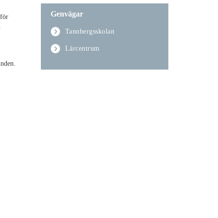
Genvägar
för
h
Tannbergsskolan
Lärcentrum
ämnden.