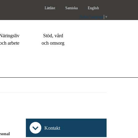
Lättläst
Samiska
English
Select Language
▼
Näringsliv
Stöd, vård
och arbete
och omsorg
Kontakt
rsonal