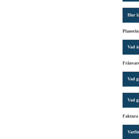
Hur l
Planerin
Vad ä
Frånvar
Vad gä
Vad gä
Faktura 
Varfö