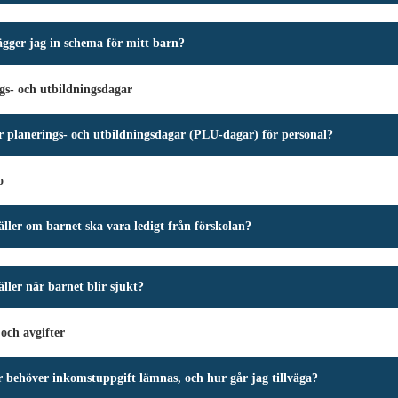
ägger jag in schema för mitt barn?
gs- och utbildningsdagar
r planerings- och utbildningsdagar (PLU-dagar) för personal?
o
ller om barnet ska vara ledigt från förskolan?
ller när barnet blir sjukt?
och avgifter
r behöver inkomstuppgift lämnas, och hur går jag tillväga?