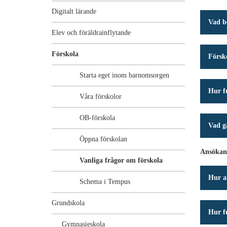
Digitalt lärande
Vad b
Elev och föräldrainflytande
Förskola
Försko
Starta eget inom barnomsorgen
Hur f
Våra förskolor
OB-förskola
Vad gä
Öppna förskolan
Ansökan
Vanliga frågor om förskola
Hur a
Schema i Tempus
Grundskola
Hur f
Gymnasieskola