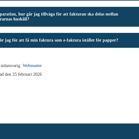
paration, hur går jag tillväga för att fakturan ska delas mellan
rarnas hushåll?
r jag för att få min faktura som e-faktura istället för papper?
 sidansvarig:
Webmaster
ad den 25 februari 2026