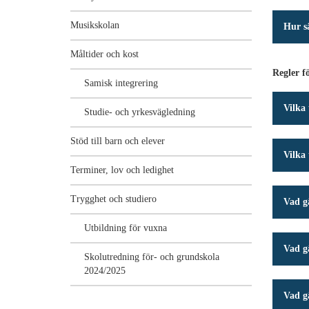
Musikskolan
Hur s
Måltider och kost
Regler f
Samisk integrering
Vilka 
Studie- och yrkesvägledning
Stöd till barn och elever
Vilka 
Terminer, lov och ledighet
Trygghet och studiero
Vad gä
Utbildning för vuxna
Vad gä
Skolutredning för- och grundskola
2024/2025
Vad g