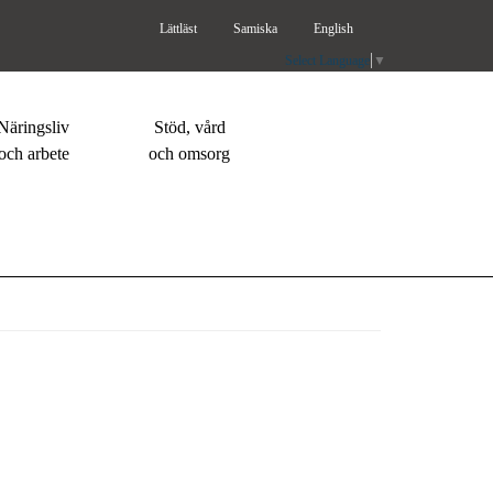
Lättläst
Samiska
English
Select Language
▼
Näringsliv
Stöd, vård
och arbete
och omsorg