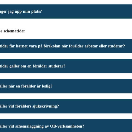
äger jag upp min plats?
ör schematider
tider får barnet vara på förskolan när förälder arbetar eller studerar?
tider gäller om en förälder studerar?
ller när en förälder är ledig?
ller vid förälders sjukskrivning?
äller vid schemaläggning av OB-verksamheten?