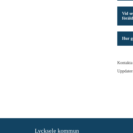
Vid se
föräld
Hur gö
Kontakta
Uppdater
Lycksele kommun