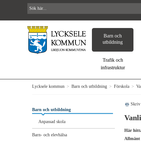
Barn och
utbildning
Trafik och
infrastruktur
Lycksele kommun
>
Barn och utbildning
>
Förskola
>
Van
Skriv
Barn och utbildning
Vanli
Anpassad skola
Här hitt
Barn- och elevhälsa
Allmänt