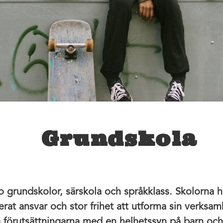
Grundskola
io grundskolor, särskola och språkklass. Skolorna h
erat ansvar och stor frihet att utforma sin verksam
a förutsättningarna med en helhetssyn på barn o