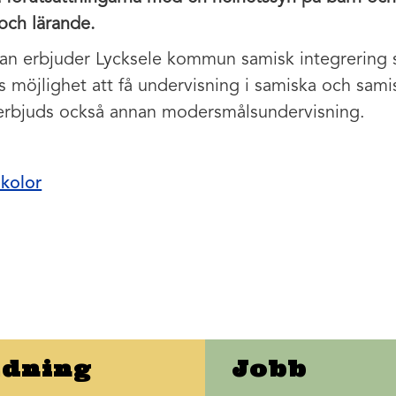
 och lärande.
lan erbjuder Lycksele kommun samisk integrering
ns möjlighet att få undervisning i samiska och sami
 erbjuds också annan modersmålsundervisning.
skolor
ldning
Jobb