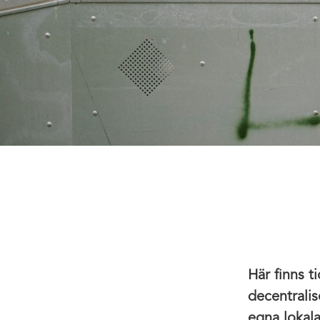
Här finns t
decentralis
egna lokal