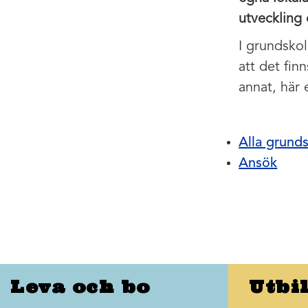
utveckling
I grundsko
att det fin
annat, här
Alla grund
Ansök
Leva och bo
Utbi