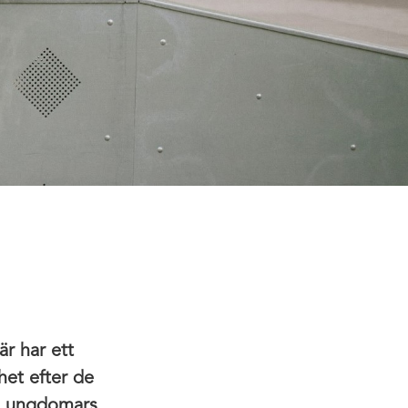
är har ett
het efter de
ch ungdomars