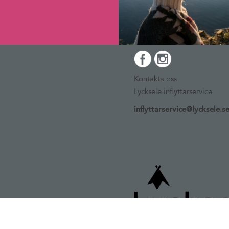
Kontakta oss
Lycksele inflyttarservice
inflyttarservice@lycksele.s