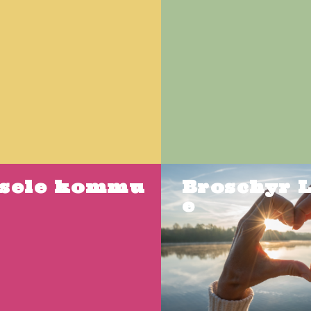
sele kommu
Broschyr 
e