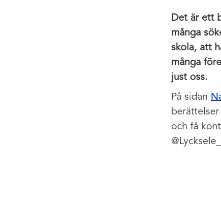
Det är ett 
många söke
skola, att 
många före
just oss.
På sidan
Na
berättelser
och få kont
@Lycksele