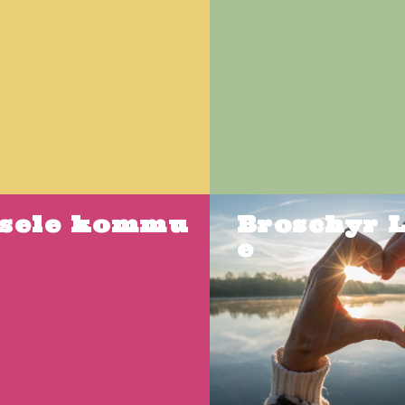
sele kommu
Broschyr 
e