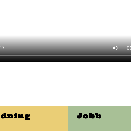
ldning
Jobb