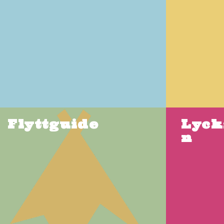
Flyttguide
Lyck
n