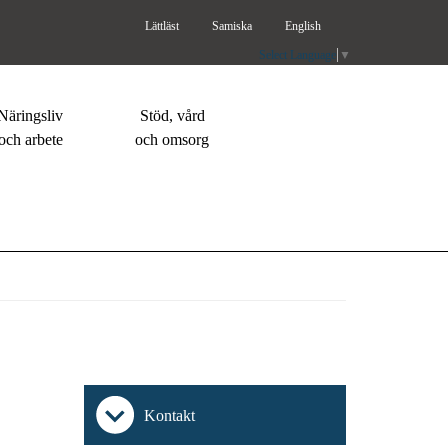
Lättläst
Samiska
English
Select Language
▼
Näringsliv
Stöd, vård
och arbete
och omsorg
Kontakt