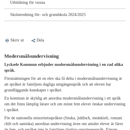
Utbildning för vuxna
Skolutredning för- och grundskola 2024/2025
Skriv ut
Dela
Modersmålsundervisning
Lycksele Kommun erbjuder modersmålsundervisning i en rad olika
språk.
Förutsättningen för att en elev ska få delta i modersmålsundervisning är
att språket är familjens dagliga umgängesspråk och att eleven har
grundläggande kunskaper i språket.
En kommun är skyldig att anordna modersmålsundervisning i ett språk
om det finns lämplig lärare och om minst fem elever önskar undervisning
i språket.
För de nationella minoritetsspråken (finska, jiddisch, meänkieli, romani
chib och samiska) anordnas undervisning även om antalet elever är färre
än fem, och språket inte är familjens dagliga umgängesspråk. Eleven