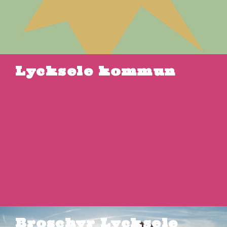
Lycksele kommun
Broschyr Lycksele