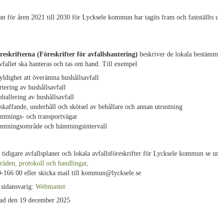
.
an för åren 2021 till 2030 för Lycksele kommun har tagits fram och fastställts 
öreskrifterna (Föreskrifter för avfallshantering)
beskriver de lokala bestämm
fallet ska hanteras och tas om hand. Till exempel
yldighet att överämna hushållsavfall
rtering av hushållsavfall
ballering av hushållsavfall
skaffande, underhåll och skötsel av behållare och annan utrustning
mtnings- och transportvägar
mtningsområde och hämtningsintervall
e tidigare avfallsplaner och lokala avfallsföreskrifter för Lycksele kommun se u
äden, protokoll och handlingar,
-166 00 eller skicka mail till kommun@lycksele.se
 sidansvarig:
Webmaster
ad den 19 december 2025