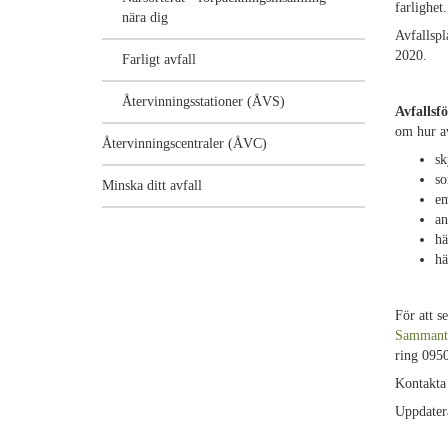
farlighet
nära dig
Avfallspl
2020.
Farligt avfall
Återvinningsstationer (ÅVS)
Avfallsf
om hur av
Återvinningscentraler (ÅVC)
sk
so
Minska ditt avfall
em
an
hä
hä
För att s
Sammantr
ring 0950
Kontakta
Uppdater