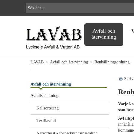
Avfall och
V
återvinning
LAVAB
>
Avfall och återvinning
>
Renhållningsordning
Skriv
Avfall och återvinning
Renh
Avfallshämtning
Varje ko
Källsortering
som bestå
Avfallsp
Textilavfall
innehålle
kommunen
Närsorterat - förpackningsinsamling