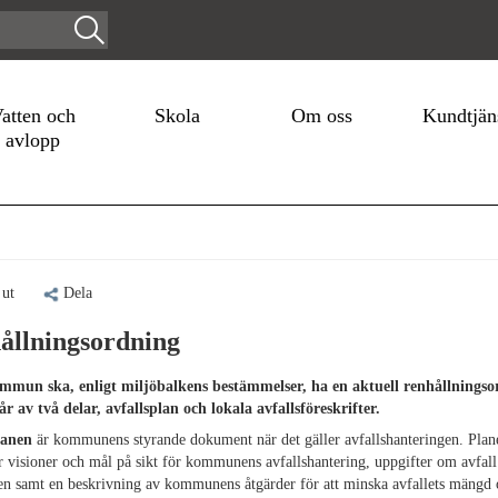
atten och
Skola
Om oss
Kundtjän
avlopp
 ut
Dela
ållningsordning
mmun ska, enligt miljöbalkens bestämmelser, ha en aktuell renhållningso
r av två delar, avfallsplan och lokala avfallsföreskrifter.
lanen
är kommunens styrande dokument när det gäller avfallshanteringen. Plan
r visioner och mål på sikt för kommunens avfallshantering, uppgifter om avfal
 samt en beskrivning av kommunens åtgärder för att minska avfallets mängd 