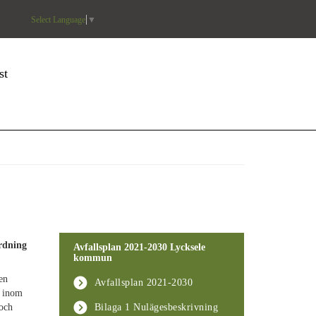
Select Language
▼
st
rdning
Avfallsplan 2021-2030 Lycksele
kommun
en
Avfallsplan 2021-2030
l inom
och
Bilaga 1 Nulägesbeskrivning