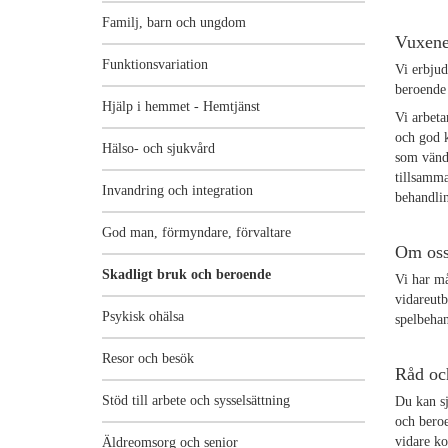
Familj, barn och ungdom
Vuxene
Funktionsvariation
Vi erbjud
beroend
Hjälp i hemmet - Hemtjänst
Vi arbeta
och god 
Hälso- och sjukvård
som vände
tillsamma
Invandring och integration
behandlin
God man, förmyndare, förvaltare
Om os
Skadligt bruk och beroende
Vi har må
vidareutb
Psykisk ohälsa
spelbeha
Resor och besök
Råd oc
Stöd till arbete och sysselsättning
Du kan sj
och bero
vidare ko
Äldreomsorg och senior