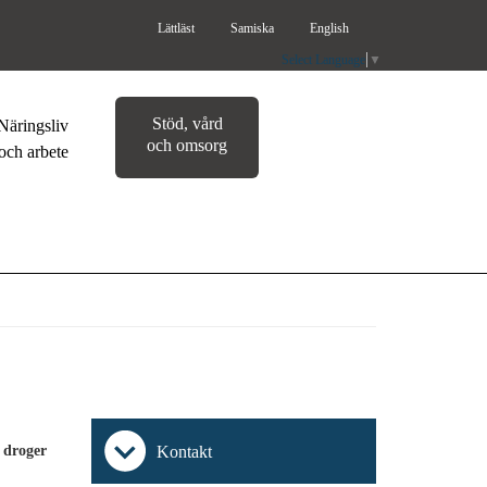
Lättläst
Samiska
English
Select Language
▼
Stöd, vård
Näringsliv
och omsorg
och arbete
 droger
Kontakt