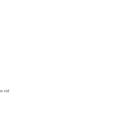
.
en vid