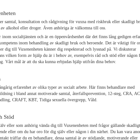
nheten
er samtal, konsultation och rådgivning för vuxna med riskbruk eller
skadligt b
e
av alkohol eller droger. Även anhöriga är välkomna till oss.
r inom socialtjänsten och är en öppenvårdsenhet där det finns lång gedigen erfa
kompetens inom behandling av
skadligt bruk och beroende
. Det är viktigt för o
r dig till Vuxenenheten känner dig respekterad och lyssnad på. Vi diskuterar
ns vilken form av hjälp du är i behov av, exempelvis råd och stöd eller någon
g. Vårt mål är att du ska kunna erbjudas hjälp utifrån dina behov.
s
ngårig erfarenhet av olika typer av socialt arbete. Här finns behandlare med
ildning i bland annat motiverade samtal, återfallsprevention, 12-steg, CRA, A
ndling, CRAFT, KBT, Tidiga sexuella övergrepp, Våld.
h Stöd
älv eller som anhörig vända dig till Vuxenenheten med frågor gällande
skadlig
ende
eller om du har oro för dig själv eller någon i din närhet. Du kan vara an
ntakt träffar du en behandlare, dessa samtal är av stödjande, motiverande eller