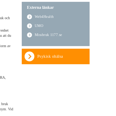
Externa länkar
Web4Health
ruk och
UMO
renhet
Missbruk 1177.se
ss att du
 form av
Psykisk ohälsa
CRA,
t bruk
onym. Vid