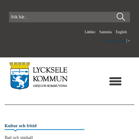
Lättläst
Samiska
English
Select Language
▼
Kultur och fritid
Bad och simhall