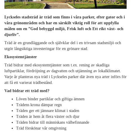
Lyckseles stadsträd är träd som finns i våra parker, efter gator och i
våra grönområden och har en särskilt viktig roll för att uppfylla
målen om en ”God bebyggd miljö, Frisk luft och Ett rikt växt- och
djurliv”.
Träd är en grundläggande och självklar del i en trivsam stadsmiljö och
utgör långsiktiga investeringar för en grönare stad.
Ekosystemtjänster
Träd bidrar med ekosystemtjänster som t.ex.
rening av skadliga
luftpartiklar, fördröjning av dagvatten och utjämning av lokalklimatet.
Varje år planteras nya träd i Lyckseles parker där även nya arter införs för
att få ett varierat trädbestånd.
Vad bidrar ett träd med?
Löven binder partiklar och giftiga ämnen
Trädens krona dämpar regn
Träden ger ett jämnare klimat i staden
Träden är hem åt flera växter och djur
Träden bidrar till människans välbefinnande
Träd förskönar vår omgivning