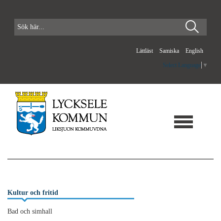
Lättläst
Samiska
English
Select Language
▼
Kultur och fritid
Bad och simhall