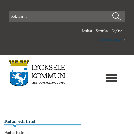
Lättläst
Samiska
English
Select Language
▼
Kultur och fritid
Bad och simhall