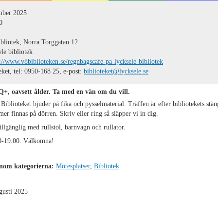
mber 2025
0
bliotek, Norra Torggatan 12
le bibliotek
://www.v8biblioteken.se/regnbagscafe-pa-lycksele-bibliotek
eket, tel: 0950-168 25, e-post:
biblioteket@lycksele.se
+, oavsett ålder. Ta med en vän om du vill.
Biblioteket bjuder på fika och pysselmaterial. Träffen är efter bibliotekets stän
r finnas på dörren. Skriv eller ring så släpper vi in dig.
tillgänglig med rullstol, barnvagn och rullator.
0-19.00. Välkomna!
inom kategorierna:
Mötesplatser
,
Bibliotek
gusti 2025