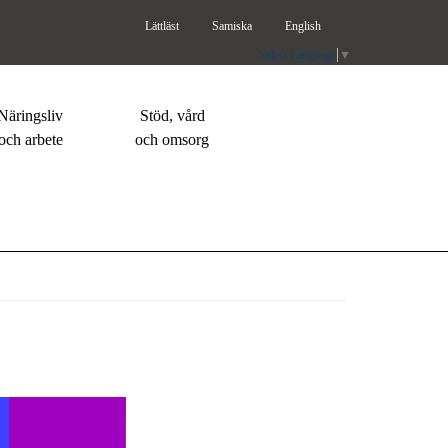
Lättläst
Samiska
English
Select Language
▼
Näringsliv
Stöd, vård
och arbete
och omsorg