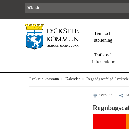
Barn och
utbildning
Trafik och
infrastruktur
Lycksele kommun
>
Kalender
>
Regnbågscafé på Lycksele 
Skriv ut
De
Regnbågscaf