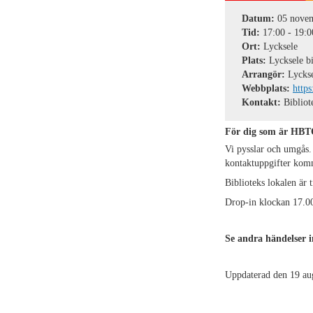
Datum:
05 nove
Tid:
17:00
-
19:0
Ort:
Lycksele
Plats:
Lycksele bi
Arrangör:
Lyckse
Webbplats:
https
Kontakt:
Bibliot
För dig som är HBTQ
Vi pysslar och umgås. 
kontaktuppgifter komme
Biblioteks lokalen är 
Drop-in klockan 17.0
Se andra händelser 
Uppdaterad den 19 au