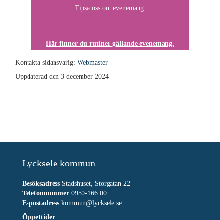
Tipsa oss om evenemang.
Här finner du rutiner gällande evenemang.
Kontakta sidansvarig:
Webmaster
Uppdaterad den 3 december 2024
Lycksele kommun
Besöksadress
Stadshuset, Storgatan 22
Telefonnummer
0950-166 00
E-postadress
kommun@lycksele.se
Öppettider