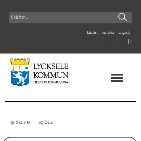
Lättläst
Samiska
English
Select Language
▼
Skriv ut
Dela