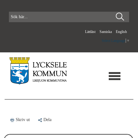
Lättläst
Samiska
English
Select Language
▼
Skriv ut
Dela