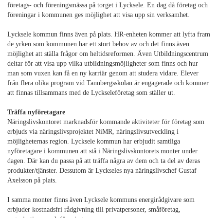
företags- och föreningsmässa på torget i Lycksele. En dag då företag och
föreningar i kommunen ges möjlighet att visa upp sin verksamhet.
Lycksele kommun finns även på plats. HR-enheten kommer att lyfta fram
de yrken som kommunen har ett stort behov av och det finns även
möjlighet att ställa frågor om heltidsreformen. Även Utbildningscentrum
deltar för att visa upp vilka utbildningsmöjligheter som finns och hur
man som vuxen kan få en ny karriär genom att studera vidare. Elever
från flera olika program vid Tannbergsskolan är engagerade och kommer
att finnas tillsammans med de Lyckseleföretag som ställer ut.
Träffa nyföretagare
Näringslivskontoret marknadsför kommande aktiviteter för företag som
erbjuds via näringslivsprojektet NiMR, näringslivsutveckling i
möjligheternas region. Lycksele kommun har erbjudit samtliga
nyföretagare i kommunen att stå i Näringslivskontorets monter under
dagen. Där kan du passa på att träffa några av dem och ta del av deras
produkter/tjänster. Dessutom är Lyckseles nya näringslivschef Gustaf
Axelsson på plats.
I samma monter finns även Lycksele kommuns energirådgivare som
erbjuder kostnadsfri rådgivning till privatpersoner, småföretag,