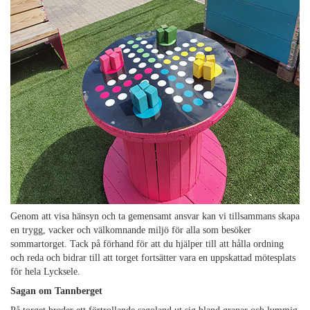
Genom att visa hänsyn och ta gemensamt ansvar kan vi tillsammans skapa
en trygg, vacker och välkomnande miljö för alla som besöker
sommartorget. Tack på förhand för att du hjälper till att hålla ordning
och reda och bidrar till att torget fortsätter vara en uppskattad mötesplats
för hela Lycksele.
Sagan om Tannberget