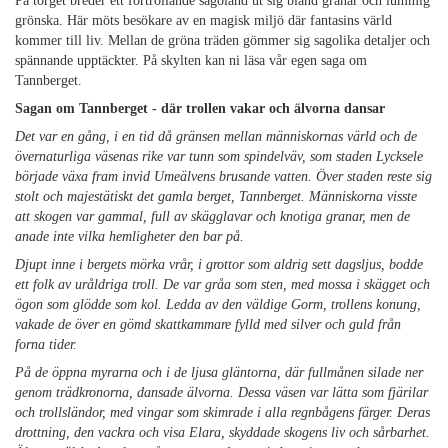
På torget breder ett förtrollande sagoland ut sig bland granar och lummig
grönska. Här möts besökare av en magisk miljö där fantasins värld
kommer till liv. Mellan de gröna träden gömmer sig sagolika detaljer och
spännande upptäckter. På skylten kan ni läsa vår egen saga om
Tannberget.
Sagan om Tannberget - där trollen vakar och älvorna dansar
Det var en gång, i en tid då gränsen mellan människornas värld och de
övernaturliga väsenas rike var tunn som spindelväv, som staden Lycksele
började växa fram invid Umeälvens brusande vatten. Över staden reste sig
stolt och majestätiskt det gamla berget, Tannberget. Människorna visste
att skogen var gammal, full av skägglavar och knotiga granar, men de
anade inte vilka hemligheter den bar på.
Djupt inne i bergets mörka vrår, i grottor som aldrig sett dagsljus, bodde
ett folk av uråldriga troll. De var gråa som sten, med mossa i skägget och
ögon som glödde som kol. Ledda av den väldige Gorm, trollens konung,
vakade de över en gömd skattkammare fylld med silver och guld från
forna tider.
På de öppna myrarna och i de ljusa gläntorna, där fullmånen silade ner
genom trädkronorna, dansade älvorna. Dessa väsen var lätta som fjärilar
och trollsländor, med vingar som skimrade i alla regnbågens färger. Deras
drottning, den vackra och visa Elara, skyddade skogens liv och sårbarhet.