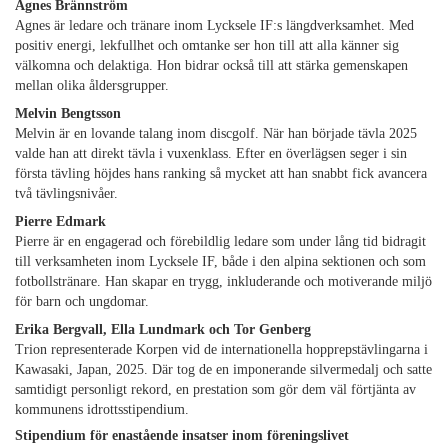
Agnes Brännström
Agnes är ledare och tränare inom Lycksele IF:s längdverksamhet. Med
positiv energi, lekfullhet och omtanke ser hon till att alla känner sig
välkomna och delaktiga. Hon bidrar också till att stärka gemenskapen
mellan olika åldersgrupper.
Melvin Bengtsson
Melvin är en lovande talang inom discgolf. När han började tävla 2025
valde han att direkt tävla i vuxenklass. Efter en överlägsen seger i sin
första tävling höjdes hans ranking så mycket att han snabbt fick avancera
två tävlingsnivåer.
Pierre Edmark
Pierre är en engagerad och förebildlig ledare som under lång tid bidragit
till verksamheten inom Lycksele IF, både i den alpina sektionen och som
fotbollstränare. Han skapar en trygg, inkluderande och motiverande miljö
för barn och ungdomar.
Erika Bergvall, Ella Lundmark och Tor Genberg
Trion representerade Korpen vid de internationella hopprepstävlingarna i
Kawasaki, Japan, 2025. Där tog de en imponerande silvermedalj och satte
samtidigt personligt rekord, en prestation som gör dem väl förtjänta av
kommunens idrottsstipendium.
Stipendium för enastående insatser inom föreningslivet