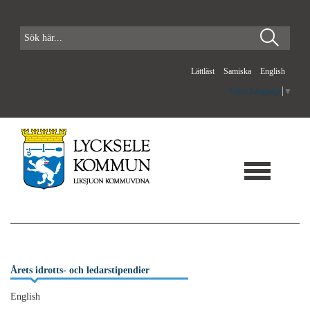
Lättläst
Samiska
English
Select Language
▼
Årets idrotts- och ledarstipendier
English