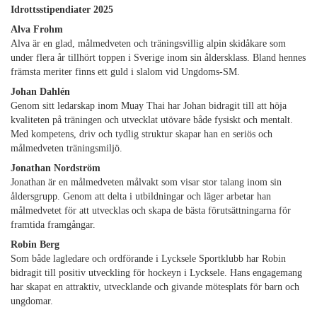
Idrottsstipendiater 2025
Alva Frohm
Alva är en glad, målmedveten och träningsvillig alpin skidåkare som
under flera år tillhört toppen i Sverige inom sin åldersklass. Bland hennes
främsta meriter finns ett guld i slalom vid Ungdoms-SM.
Johan Dahlén
Genom sitt ledarskap inom Muay Thai har Johan bidragit till att höja
kvaliteten på träningen och utvecklat utövare både fysiskt och mentalt.
Med kompetens, driv och tydlig struktur skapar han en seriös och
målmedveten träningsmiljö.
Jonathan Nordström
Jonathan är en målmedveten målvakt som visar stor talang inom sin
åldersgrupp. Genom att delta i utbildningar och läger arbetar han
målmedvetet för att utvecklas och skapa de bästa förutsättningarna för
framtida framgångar.
Robin Berg
Som både lagledare och ordförande i Lycksele Sportklubb har Robin
bidragit till positiv utveckling för hockeyn i Lycksele. Hans engagemang
har skapat en attraktiv, utvecklande och givande mötesplats för barn och
ungdomar.