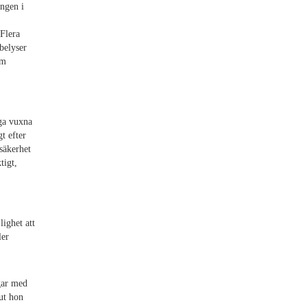
ngen i
 Flera
belyser
am
ga vuxna
t efter
säkerhet
tigt,
ighet att
ler
gar med
ut hon