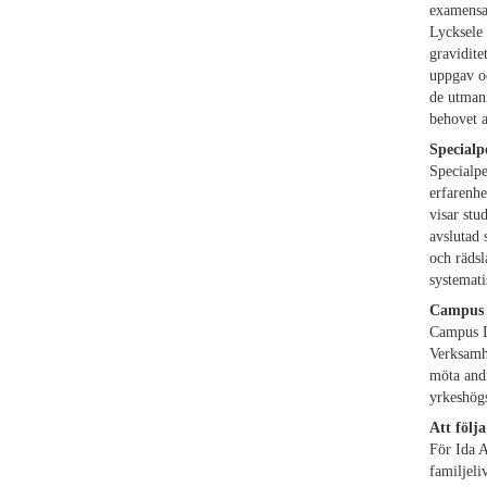
examensar
Lycksele 
gravidite
uppgav oc
de utmani
behovet a
Specialp
Specialp
erfarenhe
visar stu
avslutad 
och rädsl
systemati
Campus L
Campus Ly
Verksamhe
möta andr
yrkeshögs
Att följ
För Ida 
familjeli