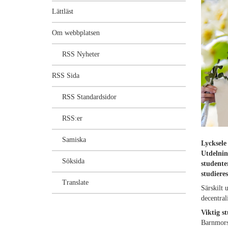
Lättläst
Om webbplatsen
RSS Nyheter
RSS Sida
RSS Standardsidor
RSS:er
Samiska
Lycksele
Utdelnin
Söksida
studente
studiere
Translate
Särskilt 
decentral
Viktig s
Barnmors