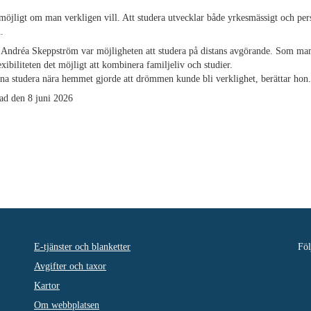
 möjligt om man verkligen vill. Att studera utvecklar både yrkesmässigt och per
.
 Andréa Skeppström var möjligheten att studera på distans avgörande. Som m
exibiliteten det möjligt att kombinera familjeliv och studier.
na studera nära hemmet gjorde att drömmen kunde bli verklighet, berättar hon.
ad den 8 juni 2026
E-tjänster och blanketter
Föl
Avgifter och taxor
Kartor
Om webbplatsen