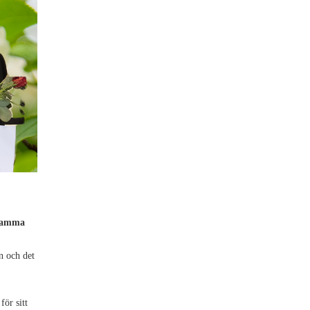
ksamma
n och det
ör sitt