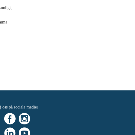
sonligt,
amma
j oss på sociala medier