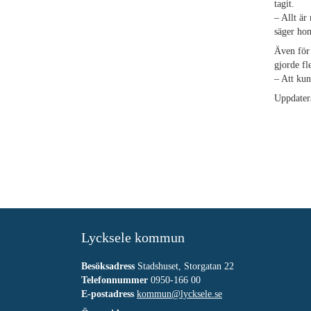
tagit.
– Allt är
säger hon
Även för
gjorde fl
– Att kun
Uppdater
Lycksele kommun
Besöksadress
Stadshuset, Storgatan 22
Telefonnummer
0950-166 00
E-postadress
kommun@lycksele.se