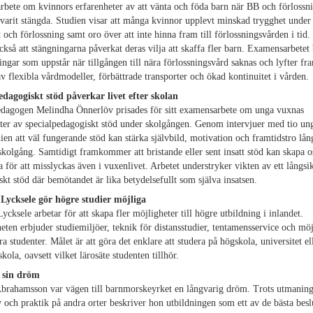
bete om kvinnors erfarenheter av att vänta och föda barn när BB och förlossni
varit stängda. Studien visar att många kvinnor upplevt minskad trygghet under
t och förlossning samt oro över att inte hinna fram till förlossningsvården i tid.
kså att stängningarna påverkat deras vilja att skaffa fler barn. Examensarbetet 
ngar som uppstår när tillgången till nära förlossningsvård saknas och lyfter fr
v flexibla vårdmodeller, förbättrade transporter och ökad kontinuitet i vården.
edagogiskt stöd påverkar livet efter skolan
edagogen Melindha Önnerlöv prisades för sitt examensarbete om unga vuxnas
ter av specialpedagogiskt stöd under skolgången. Genom intervjuer med tio un
dien att väl fungerande stöd kan stärka självbild, motivation och framtidstro lång
skolgång. Samtidigt framkommer att bristande eller sent insatt stöd kan skapa o
a för att misslyckas även i vuxenlivet. Arbetet understryker vikten av ett långsik
skt stöd där bemötandet är lika betydelsefullt som själva insatsen.
ycksele gör högre studier möjliga
cksele arbetar för att skapa fler möjligheter till högre utbildning i inlandet.
ten erbjuder studiemiljöer, teknik för distansstudier, tentamensservice och möjl
a studenter. Målet är att göra det enklare att studera på högskola, universitet el
kola, oavsett vilket lärosäte studenten tillhör.
a sin dröm
Abrahamsson var vägen till barnmorskeyrket en långvarig dröm. Trots utmanin
v och praktik på andra orter beskriver hon utbildningen som ett av de bästa besl