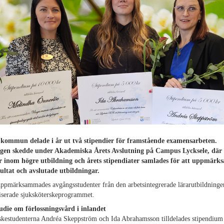
 kommun delade i år ut två stipendier för framstående examensarbeten.
gen skedde under Akademiska Årets Avslutning på Campus Lycksele, där
r inom högre utbildning och årets stipendiater samlades för att uppmär
sultat och avslutade utbildningar.
uppmärksammades avgångsstudenter från den arbetsintegrerade lärarutbildninge
iserade sjuksköterskeprogrammet.
tudie om förlossningsvård i inlandet
kestudenterna Andréa Skeppström och Ida Abrahamsson tilldelades stipendium f