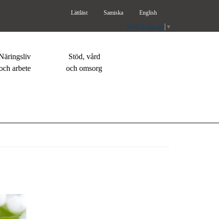
Lättläst
Samiska
English
Select Language
▼
Näringsliv
Stöd, vård
och arbete
och omsorg