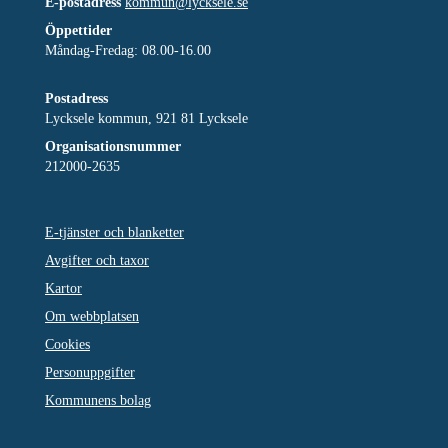
E-postadress
kommun@lycksele.se
Öppettider
Måndag-Fredag: 08.00-16.00
Postadress
Lycksele kommun, 921 81 Lycksele
Organisationsnummer
212000-2635
E-tjänster och blanketter
Avgifter och taxor
Kartor
Om webbplatsen
Cookies
Personuppgifter
Kommunens bolag