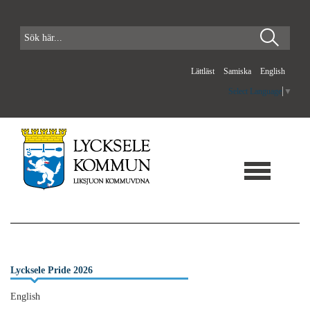
Lättläst
Samiska
English
Select Language
▼
Lycksele Pride 2026
English