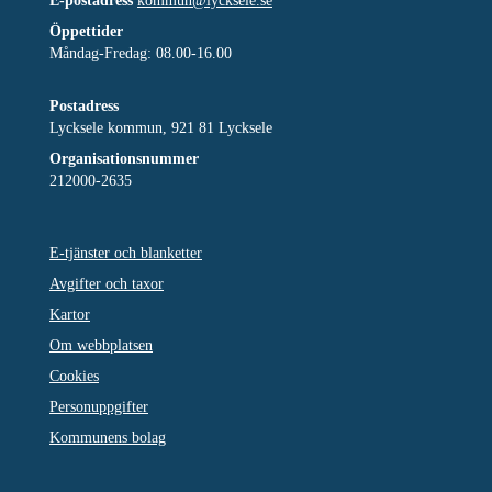
E-postadress
kommun@lycksele.se
Öppettider
Måndag-Fredag: 08.00-16.00
Postadress
Lycksele kommun, 921 81 Lycksele
Organisationsnummer
212000-2635
E-tjänster och blanketter
Avgifter och taxor
Kartor
Om webbplatsen
Cookies
Personuppgifter
Kommunens bolag