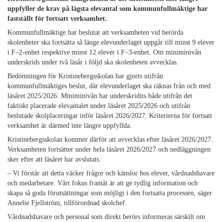
uppfyller de krav på lägsta elevantal som kommunfullmäktige har
fastställt för fortsatt verksamhet.
Kommunfullmäktige har beslutat att verksamheten vid berörda
skolenheter ska fortsätta så länge elevunderlaget uppgår till minst 9 elever
i F–2-enhet respektive minst 12 elever i F–3-enhet. Om miniminivån
underskrids under två läsår i följd ska skolenheten avvecklas.
Bedömningen för Kristinebergsskolan har gjorts utifrån
kommunfullmäktiges beslut, där elevunderlaget ska räknas från och med
läsåret 2025/2026. Miniminivån har underskridits både utifrån det
faktiskt placerade elevantalet under läsåret 2025/2026 och utifrån
beslutade skolplaceringar inför läsåret 2026/2027. Kriterierna för fortsatt
verksamhet är därmed inte längre uppfyllda.
Kristinebergsskolan kommer därför att avvecklas efter läsåret 2026/2027.
Verksamheten fortsätter under hela läsåret 2026/2027 och nedläggningen
sker efter att läsåret har avslutats.
– Vi förstår att detta väcker frågor och känslor hos elever, vårdnadshavare
och medarbetare. Vårt fokus framåt är att ge tydlig information och
skapa så goda förutsättningar som möjligt i den fortsatta processen, säger
Annelie Fjellström, tillförordnad skolchef.
Vårdnadshavare och personal som direkt berörs informeras särskilt om