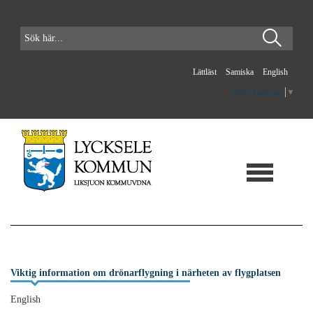
Lättläst
Samiska
English
Select Language
▼
Viktig information om drönarflygning i närheten av flygplatsen
English