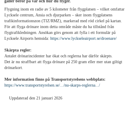
gäller beror på var och hur du flyger.
Flygning inom en radie av 5 kilometer från flygplatsen – vilket omfattar
Lycksele centrum, Ansia och djurparken – sker inom flygplatsens
trafikinformationszon (TIZ/RMZ), markerad med röd cirkel på kartan.
För att flyga drönare inom detta område måste du ha tillstånd från
flygtrafikledningen. Ansökan görs genom att fylla i ett formulär på
Lycksele Airports hemsida:
https://www.lyckseleairport.se/droenare/
Skärpta regler:
Antalet drönarincidenter har ökat och reglerna har därför skärpts.
Det är nu straffbart att flyga drönare på 250 gram eller mer utan giltigt
drönarkort.
Mer information finns på Transportstyrelsens webbplats:
https://www.transportstyrelsen.se/.../nu-skarps-reglerna.../
Uppdaterad den 21 januari 2026