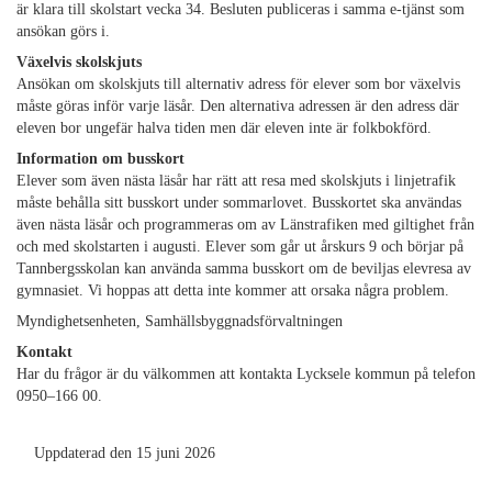
är klara till skolstart vecka 34. Besluten publiceras i samma e-tjänst som
ansökan görs i.
Växelvis skolskjuts
Ansökan om skolskjuts till alternativ adress för elever som bor växelvis
måste göras inför varje läsår. Den alternativa adressen är den adress där
eleven bor ungefär halva tiden men där eleven inte är folkbokförd.
Information om busskort
Elever som även nästa läsår har rätt att resa med skolskjuts i linjetrafik
måste behålla sitt busskort under sommarlovet. Busskortet ska användas
även nästa läsår och programmeras om av Länstrafiken med giltighet från
och med skolstarten i augusti. Elever som går ut årskurs 9 och börjar på
Tannbergsskolan kan använda samma busskort om de beviljas elevresa av
gymnasiet. Vi hoppas att detta inte kommer att orsaka några problem.
Myndighetsenheten, Samhällsbyggnadsförvaltningen
Kontakt
Har du frågor är du välkommen att kontakta Lycksele kommun på telefon
0950–166 00.
Uppdaterad den 15 juni 2026