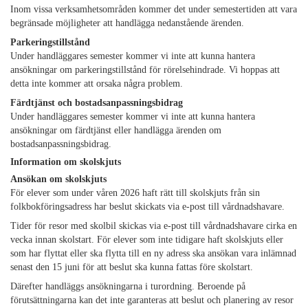
Inom vissa verksamhetsområden kommer det under semestertiden att vara
begränsade möjligheter att handlägga nedanstående ärenden.
Parkeringstillstånd
Under handläggares semester kommer vi inte att kunna hantera
ansökningar om parkeringstillstånd för rörelsehindrade. Vi hoppas att
detta inte kommer att orsaka några problem.
Färdtjänst och bostadsanpassningsbidrag
Under handläggares semester kommer vi inte att kunna hantera
ansökningar om färdtjänst eller handlägga ärenden om
bostadsanpassningsbidrag.
Information om skolskjuts
Ansökan om skolskjuts
För elever som under våren 2026 haft rätt till skolskjuts från sin
folkbokföringsadress har beslut skickats via e-post till vårdnadshavare.
Tider för resor med skolbil skickas via e-post till vårdnadshavare cirka en
vecka innan skolstart. För elever som inte tidigare haft skolskjuts eller
som har flyttat eller ska flytta till en ny adress ska ansökan vara inlämnad
senast den 15 juni för att beslut ska kunna fattas före skolstart.
Därefter handläggs ansökningarna i turordning. Beroende på
förutsättningarna kan det inte garanteras att beslut och planering av resor