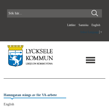
Lättläst
Samiska
English
Select Language
▼
Hamngatan stängs av för VA-arbete
English