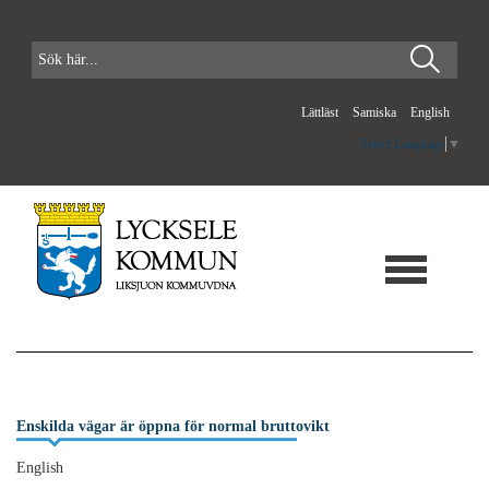
Lättläst
Samiska
English
Select Language
▼
Enskilda vägar är öppna för normal bruttovikt
English