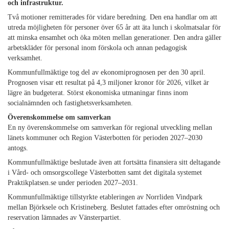
och infrastruktur.
Två motioner remitterades för vidare beredning. Den ena handlar om att
utreda möjligheten för personer över 65 år att äta lunch i skolmatsalar för
att minska ensamhet och öka möten mellan generationer. Den andra gäller
arbetskläder för personal inom förskola och annan pedagogisk
verksamhet.
Kommunfullmäktige tog del av ekonomiprognosen per den 30 april.
Prognosen visar ett resultat på 4,3 miljoner kronor för 2026, vilket är
lägre än budgeterat. Störst ekonomiska utmaningar finns inom
socialnämnden och fastighetsverksamheten.
Överenskommelse om samverkan
En ny överenskommelse om samverkan för regional utveckling mellan
länets kommuner och Region Västerbotten för perioden 2027–2030
antogs.
Kommunfullmäktige beslutade även att fortsätta finansiera sitt deltagande
i Vård- och omsorgscollege Västerbotten samt det digitala systemet
Praktikplatsen.se under perioden 2027–2031.
Kommunfullmäktige tillstyrkte etableringen av Norrliden Vindpark
mellan Björksele och Kristineberg. Beslutet fattades efter omröstning och
reservation lämnades av Vänsterpartiet.