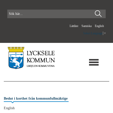
Lättläst
Samiska
English
Select Language
▼
Beslut i korthet från kommunfullmäktige
English